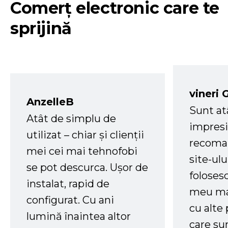
Comerț electronic care te
sprijină
vineri 
AnzelleB
Sunt at
Atât de simplu de
impresi
utilizat – chiar și clienții
recoman
mei cei mai tehnofobi
site-ul
se pot descurca. Ușor de
foloses
instalat, rapid de
meu ma
configurat. Cu ani
cu alte
lumină înaintea altor
care su