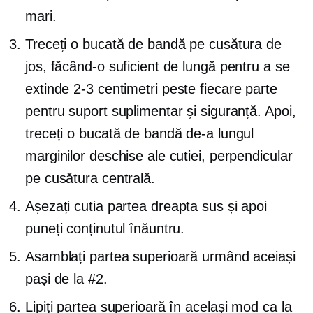
mari.
Treceți o bucată de bandă pe cusătura de
jos, făcând-o suficient de lungă pentru a se
extinde
2-3
centimetri peste fiecare parte
pentru suport suplimentar și siguranță. Apoi,
treceți o bucată de bandă de-a lungul
marginilor deschise ale cutiei, perpendicular
pe cusătura centrală.
Așezați cutia
partea dreapta
sus și apoi
puneți conținutul înăuntru.
Asamblați partea superioară urmând aceiași
pași de la #2.
Lipiți partea superioară în același mod ca la