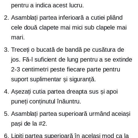
pentru a indica acest lucru.
Asamblați partea inferioară a cutiei pliând
cele două clapete mai mici sub clapele mai
mari.
Treceți o bucată de bandă pe cusătura de
jos. Fă-l suficient de lung pentru a se extinde
2-3
centimetri peste fiecare parte pentru
suport suplimentar și siguranță.
Așezați cutia
partea dreapta
sus și apoi
puneți conținutul înăuntru.
Asamblați partea superioară urmând aceiași
pași de la #2.
Lipiți partea superioară în același mod ca la