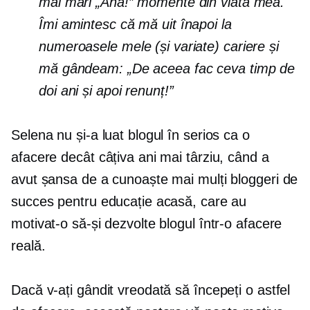
mai mari „Aha!” momente din viata mea.
Îmi amintesc că mă uit înapoi la
numeroasele mele (și variate) cariere și
mă gândeam: „De aceea fac ceva timp de
doi ani și apoi renunț!”
Selena nu și-a luat blogul în serios ca o
afacere decât câțiva ani mai târziu, când a
avut șansa de a cunoaște mai mulți bloggeri de
succes pentru educație acasă, care au
motivat-o să-și dezvolte blogul într-o afacere
reală.
Dacă v-ați gândit vreodată să începeți o astfel