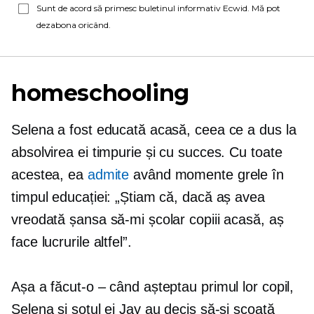
Sunt de acord să primesc buletinul informativ Ecwid. Mă pot
dezabona oricând.
homeschooling
Selena a fost educată acasă, ceea ce a dus la
absolvirea ei timpurie și cu succes. Cu toate
acestea, ea
admite
având momente grele în
timpul educației: „Știam că, dacă aș avea
vreodată șansa să-mi școlar copiii acasă, aș
face lucrurile altfel”.
Așa a făcut-o – când așteptau primul lor copil,
Selena și soțul ei Jay au decis să-și scoată