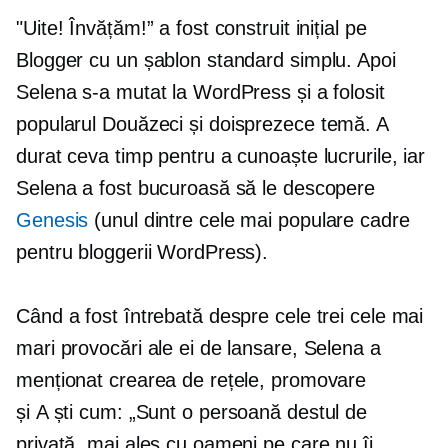
"Uite! Învățăm!” a fost construit inițial pe
Blogger cu un șablon standard simplu. Apoi
Selena s-a mutat la WordPress și a folosit
popularul
Douăzeci și doisprezece
temă. A
durat ceva timp pentru a cunoaște lucrurile, iar
Selena a fost bucuroasă să le descopere
Genesis
(unul dintre cele mai populare cadre
pentru bloggerii WordPress).
Când a fost întrebată despre cele trei cele mai
mari provocări ale ei de lansare, Selena a
menționat crearea de rețele, promovare
și
A ști cum:
„Sunt o persoană destul de
privată, mai ales cu oameni pe care nu îi