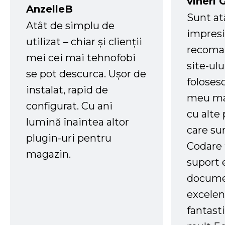
vineri 
AnzelleB
Sunt at
Atât de simplu de
impresi
utilizat – chiar și clienții
recoman
mei cei mai tehnofobi
site-ul
se pot descurca. Ușor de
foloses
instalat, rapid de
meu ma
configurat. Cu ani
cu alte
lumină înaintea altor
care su
plugin-uri pentru
Codare 
magazin.
suport 
docume
excelen
fantast