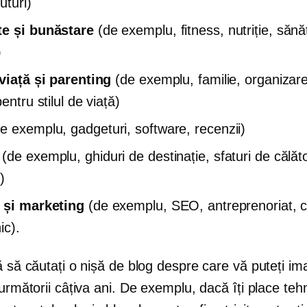
turi)
te și bunăstare
(de exemplu, fitness, nutriție, sănă
)
 viață și parenting
(de exemplu, familie, organizar
pentru stilul de viață)
e exemplu, gadgeturi, software, recenzii)
(de exemplu, ghiduri de destinație, sfaturi de călăto
i)
 și marketing
(de exemplu, SEO, antreprenoriat, 
ic).
ă să căutați o nișă de blog despre care vă puteți im
 următorii câțiva ani. De exemplu, dacă îți place teh