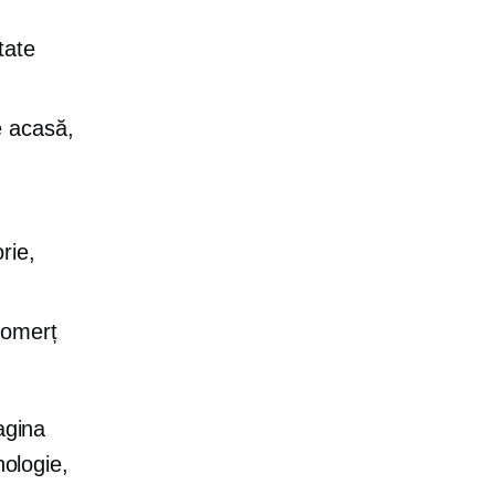
tate
e acasă,
rie,
comerț
agina
nologie,