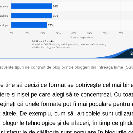
ecvente tipuri de conținut de blog printre bloggeri din întreaga lume (Su
 tine să decizi ce format se potrivește cel mai bine 
iere și nișei pe care alegi să te concentrezi. Cu toa
ețineți că unele formate pot fi mai populare pentru
t altele. De exemplu,
cum să-
articolele sunt utiliza
n blogurile tehnologice și de afaceri, în timp ce ghidu
 și sfaturile de călătorie sunt populare în blogurile d