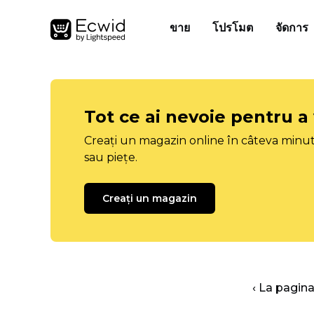
ขาย
โปรโมต
จัดการ
Tot ce ai nevoie pentru a
Creați un magazin online în câteva minut
sau piețe.
Creați un magazin
‹ La pagina