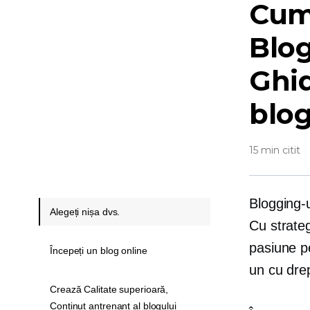
Cum 
Blog
Ghid
blog
15 min citit
Blogging-u
Alegeți nișa dvs.
Cu strateg
pasiune pe
Începeți un blog online
un
cu drep
Crează Calitate superioară,
Conținut antrenant al blogului