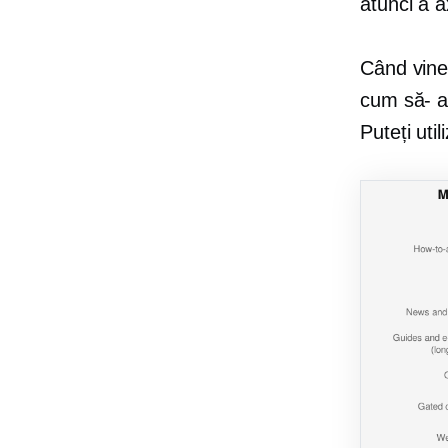
atunci a
a
Când vine
cum să-
ar
Puteți uti