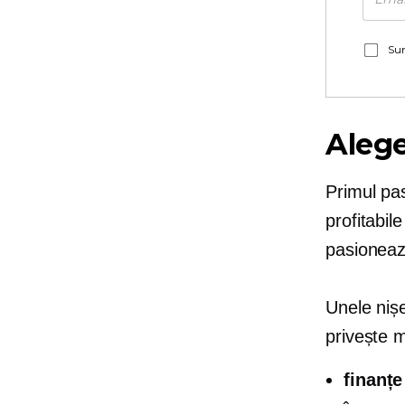
Sun
Alege
Primul pas
profitabil
pasionează
Unele niș
privește 
finanțe