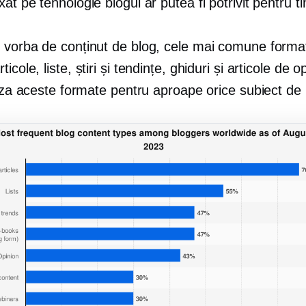
xat pe tehnologie
blogul ar putea fi potrivit pentru ti
 vorba de conținut de blog, cele mai comune forma
ticole, liste, știri și tendințe, ghiduri și articole de o
liza aceste formate pentru aproape orice subiect de 