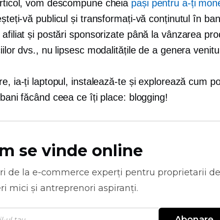
articol, vom descompune cheia
pași pentru a-ți mon
eșteți-vă publicul și transformați-vă conținutul în ban
afiliat și postări sponsorizate până la vânzarea pr
iilor dvs., nu lipsesc modalitățile de a genera venitur
e, ia-ți laptopul, instalează-te și explorează cum p
 bani făcând ceea ce îți place: blogging!
m se vinde online
ri de la
e-commerce
experți pentru proprietarii d
ri mici și antreprenori aspiranți.
Abonare