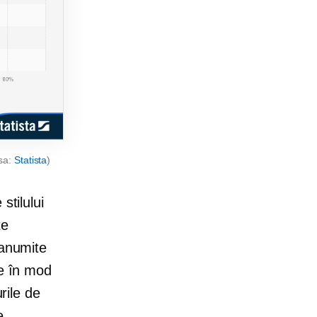
rsa:
Statista
)
stilului
te
 anumite
te în mod
rile de
e