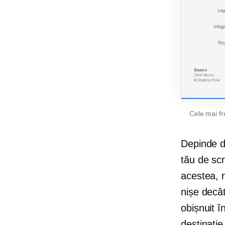
Cele mai fr
Depinde de
tău de scr
acestea, r
nișe decâ
obișnuit î
destinație