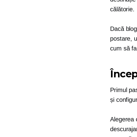
călătorie.
Dacă blog
postare, 
cum să fac
Încep
Primul pa
și configu
Alegerea c
descuraja