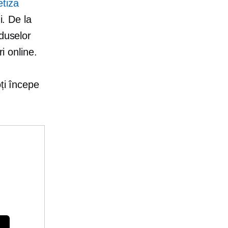
etiza
i. De la
oduselor
i online.
oți începe
e