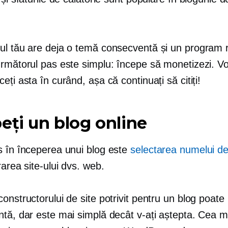
ul tău are deja o temă consecventă și un program 
următorul pas este simplu: începe să monetizezi. V
eți asta în curând, așa că continuați să citiți!
eți un blog online
s în începerea unui blog este
selectarea numelui d
rarea site-ului dvs. web.
onstructorului de site potrivit pentru un blog poate
ntă, dar este mai simplă decât v-ați aștepta. Cea m