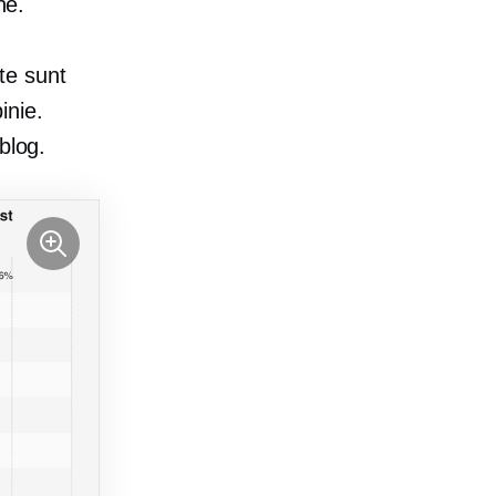
ne.
te sunt
pinie.
blog.