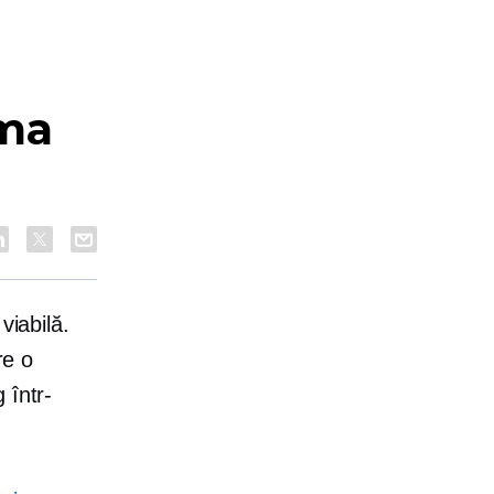
rma
viabilă.
re o
 într-