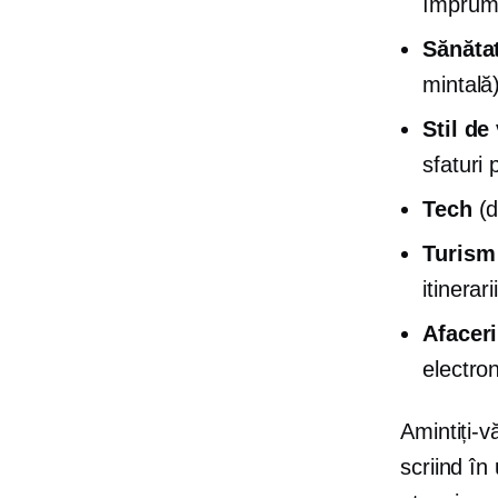
împrumu
Sănăta
mintală
Stil de
sfaturi 
Tech
(d
Turism
itinerari
Afaceri
electron
Amintiți-v
scriind în