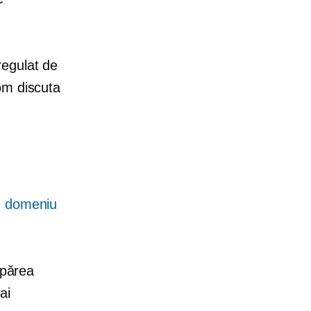
regulat de
om discuta
e domeniu
 părea
ai