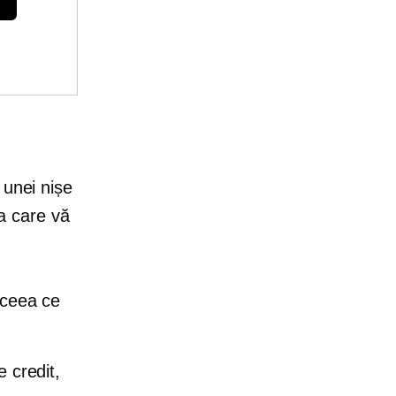
 unei nișe
va care vă
 ceea ce
e credit,