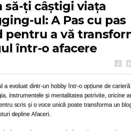
să-ți câștigi viața
ging-ul: A
Pas cu pas
 pentru a vă transfo
ul într-o afacere
l a evoluat dintr-un hobby într-o opțiune de carieră 
ia, instrumentele și mentalitatea potrivite, oricine a
ntru scris și o voce unică poate transforma un blog
turi depline
Afaceri.