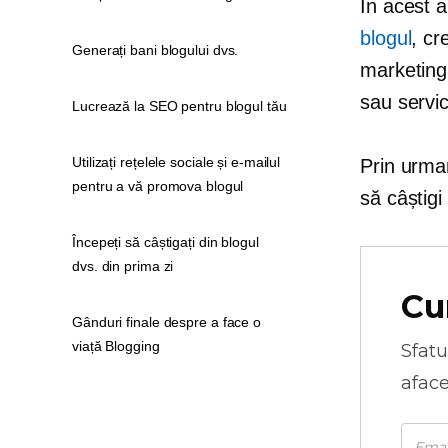
În acest 
blogul
, cr
Generați bani blogului dvs.
marketing 
sau servic
Lucrează la SEO pentru blogul tău
Utilizați rețelele sociale și e-mailul
Prin urmar
pentru a vă promova blogul
să câștigi
Începeți să câștigați din blogul
dvs. din prima zi
Cu
Gânduri finale despre a face o
viață Blogging
Sfatu
aface