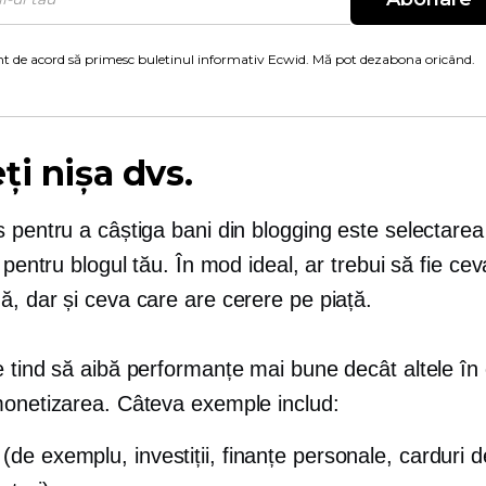
t de acord să primesc buletinul informativ Ecwid. Mă pot dezabona oricând.
ți nișa dvs.
 pentru a câștiga bani din blogging este selectarea
e pentru blogul tău. În mod ideal, ar trebui să fie ce
, dar și ceva care are cerere pe piață.
e tind să aibă performanțe mai bune decât altele în
monetizarea. Câteva exemple includ:
(de exemplu, investiții, finanțe personale, carduri d