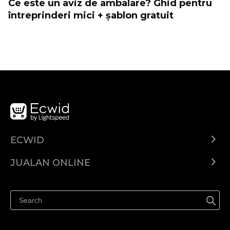
Ce este un aviz de ambalare? Ghid pentru
întreprinderi mici + șablon gratuit
ECWID
Ecwid.com
JUALAN ONLINE
Pusat Bantuan
Jual dimana-mana
Jualan di Facebook