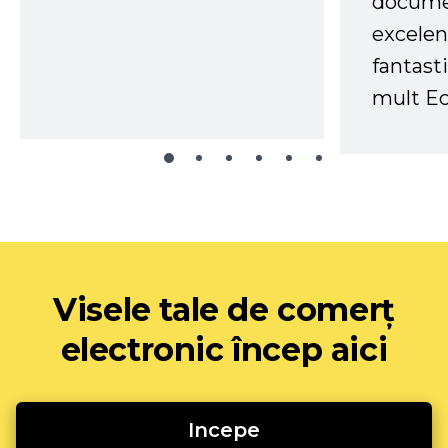
docume
excelen
fantast
mult Ec
Visele tale de comerț
electronic încep aici
Incepe