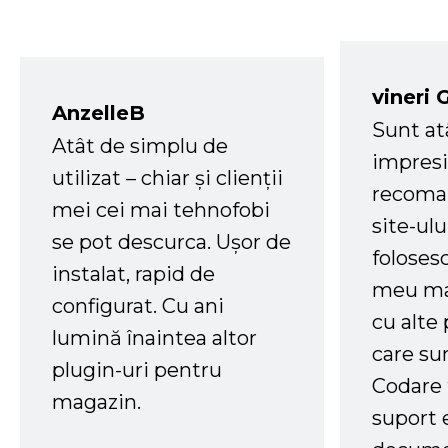
vineri 
AnzelleB
Sunt at
Atât de simplu de
impresi
utilizat – chiar și clienții
recoman
mei cei mai tehnofobi
site-ul
se pot descurca. Ușor de
foloses
instalat, rapid de
meu ma
configurat. Cu ani
cu alte
lumină înaintea altor
care su
plugin-uri pentru
Codare 
magazin.
suport 