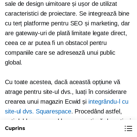
sale de design uimitoare și
ușor de utilizat
caracteristici de proiectare. Se integrează bine
cu
terț
platforme pentru SEO și marketing, dar
are gateway-uri de plată limitate legate direct,
ceea ce ar putea fi un obstacol pentru
companiile care se adresează unui public
global.
Cu toate acestea, dacă această opțiune vă
atrage pentru site-ul dvs., luați în considerare
crearea unui magazin Ecwid și
integrându-l cu
site-ul dvs. Squarespace
. Procedând astfel,
veți debloca accesul la gama extinsă de opțiuni
Cuprins
de plată acceptate de Ecwid, care include