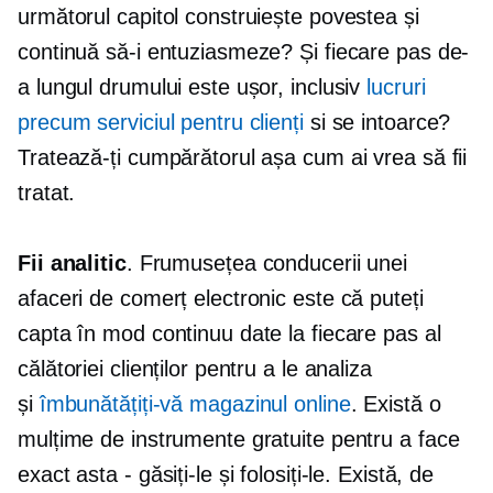
următorul capitol construiește povestea și
continuă să-i entuziasmeze? Și fiecare pas de-
a lungul drumului este ușor, inclusiv
lucruri
precum serviciul pentru clienți
si se intoarce?
Tratează-ți cumpărătorul așa cum ai vrea să fii
tratat.
Fii analitic
. Frumusețea conducerii unei
afaceri de comerț electronic este că puteți
capta în mod continuu date la fiecare pas al
călătoriei clienților pentru a le analiza
și
îmbunătățiți-vă magazinul online
. Există o
mulțime de instrumente gratuite pentru a face
exact asta - găsiți-le și folosiți-le. Există, de