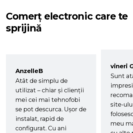
Comerț electronic care te
sprijină
vineri 
AnzelleB
Sunt at
Atât de simplu de
impresi
utilizat – chiar și clienții
recoman
mei cei mai tehnofobi
site-ul
se pot descurca. Ușor de
foloses
instalat, rapid de
meu ma
configurat. Cu ani