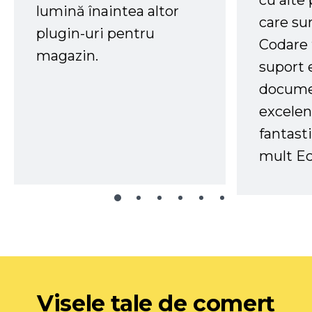
cu alte
lumină înaintea altor
care su
plugin-uri pentru
Codare 
magazin.
suport 
docume
excelen
fantast
mult Ec
Visele tale de comerț