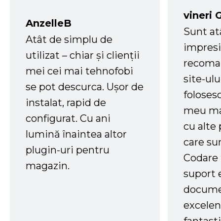
vineri 
AnzelleB
Sunt at
Atât de simplu de
impresi
utilizat – chiar și clienții
recoman
mei cei mai tehnofobi
site-ul
se pot descurca. Ușor de
foloses
instalat, rapid de
meu ma
configurat. Cu ani
cu alte
lumină înaintea altor
care su
plugin-uri pentru
Codare 
magazin.
suport 
docume
excelen