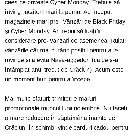
ceea ce privește Cyber ​​Monday. Trebuie să
învingi jucătorii mari la pumn. Au început
magazinele mari
pre-
Vânzări de Black Friday
și Cyber ​​Monday. Ar trebui să luați în
considerare
pre-
vanzari de asemenea. Rulați
vânzările cât mai curând posibil pentru a le
învinge și a evita
Navă-aggedon
(ca ce s-a
întâmplat anul trecut de Crăciun). Acum este
un moment bun pentru a începe.
Mai multe sfaturi: trimiteți e-mailuri
promoționale
mijlocul lunii noiembrie.
Nu faceți
o mare reducere în săptămâna înainte de
Crăciun. În schimb, vinde carduri cadou pentru