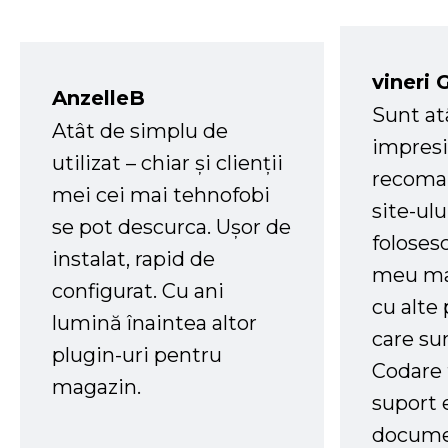
vineri 
AnzelleB
Sunt at
Atât de simplu de
impresi
utilizat – chiar și clienții
recoman
mei cei mai tehnofobi
site-ul
se pot descurca. Ușor de
foloses
instalat, rapid de
meu ma
configurat. Cu ani
cu alte
lumină înaintea altor
care su
plugin-uri pentru
Codare 
magazin.
suport 
docume