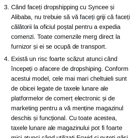
Când faceți dropshipping cu Syncee și
Alibaba, nu trebuie să vă faceți griji că faceți
călătorii la oficiul poștal pentru a expedia
comenzi. Toate comenzile merg direct la
furnizor și ei se ocupă de transport.
Există un risc foarte scăzut atunci când
începeți o afacere de dropshiping. Conform
acestui model, cele mai mari cheltuieli sunt
de obicei legate de taxele lunare ale
platformelor de comerț electronic și de
marketing pentru a vă menține magazinul
deschis și funcțional. Cu toate acestea,
taxele lunare ale magazinului pot fi foarte
mici atunci când utilizați Ecwid și puteți găsi