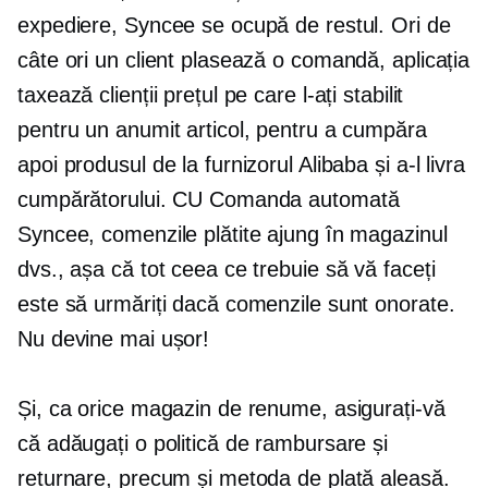
expediere, Syncee se ocupă de restul. Ori de
câte ori un client plasează o comandă, aplicația
taxează clienții prețul pe care l-ați stabilit
pentru un anumit articol, pentru a cumpăra
apoi produsul de la furnizorul Alibaba și a-l livra
cumpărătorului. CU Comanda automată
Syncee, comenzile plătite ajung în magazinul
dvs., așa că tot ceea ce trebuie să vă faceți
este să urmăriți dacă comenzile sunt onorate.
Nu devine mai ușor!
Și, ca orice magazin de renume, asigurați-vă
că adăugați o politică de rambursare și
returnare, precum și metoda de plată aleasă.