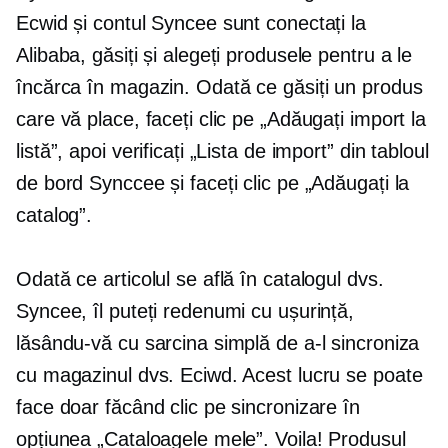
Ecwid și contul Syncee sunt conectați la
Alibaba, găsiți și alegeți produsele pentru a le
încărca în magazin. Odată ce găsiți un produs
care vă place, faceți clic pe „Adăugați import la
listă”, apoi verificați „Lista de import” din tabloul
de bord Synccee și faceți clic pe „Adăugați la
catalog”.
Odată ce articolul se află în catalogul dvs.
Syncee, îl puteți redenumi cu ușurință,
lăsându-vă cu sarcina simplă de a-l sincroniza
cu magazinul dvs. Eciwd. Acest lucru se poate
face doar făcând clic pe sincronizare în
opțiunea „Cataloagele mele”. Voila! Produsul