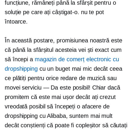
funcțiune, rămâneți până la sfârșit pentru o
soluție pe care ați câștigat-o. nu te pot
întoarce.
În această postare, promisiunea noastră este
că până la sfârșitul acesteia vei ști exact cum
să începi a
magazin de comerț electronic cu
dropshipping
cu un buget mai mic decât ceea
ce plătiți pentru orice redare de muzică sau
movei
serviciu — Da
este posibil! Chiar dacă
promitem că este mai ușor decât ați crezut
vreodată posibil să începeți o afacere de
dropshipping cu Alibaba, suntem mai mult
decât conștienți că poate fi copleșitor să căutați