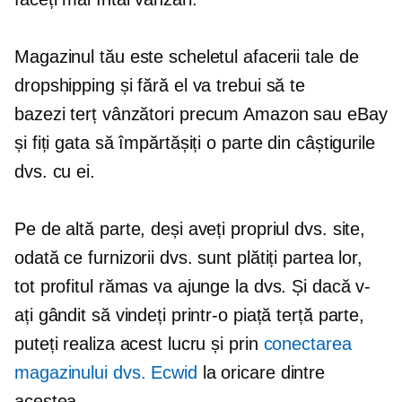
Magazinul tău este scheletul afacerii tale de
dropshipping și fără el va trebui să te
bazezi
terț
vânzători precum Amazon sau eBay
și fiți gata să împărtășiți o parte din câștigurile
dvs. cu ei.
Pe de altă parte, deși aveți propriul dvs. site,
odată ce furnizorii dvs. sunt plătiți partea lor,
tot profitul rămas va ajunge la dvs. Și dacă v-
ați gândit să vindeți printr-o piață terță parte,
puteți realiza acest lucru și prin
conectarea
magazinului dvs. Ecwid
la oricare dintre
acestea.