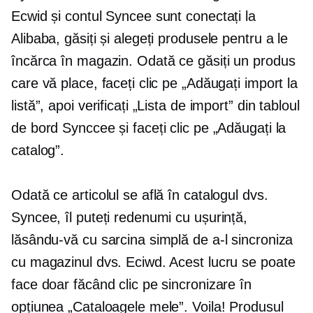
Ecwid și contul Syncee sunt conectați la
Alibaba, găsiți și alegeți produsele pentru a le
încărca în magazin. Odată ce găsiți un produs
care vă place, faceți clic pe „Adăugați import la
listă”, apoi verificați „Lista de import” din tabloul
de bord Synccee și faceți clic pe „Adăugați la
catalog”.
Odată ce articolul se află în catalogul dvs.
Syncee, îl puteți redenumi cu ușurință,
lăsându-vă cu sarcina simplă de a-l sincroniza
cu magazinul dvs. Eciwd. Acest lucru se poate
face doar făcând clic pe sincronizare în
opțiunea „Cataloagele mele”. Voila! Produsul