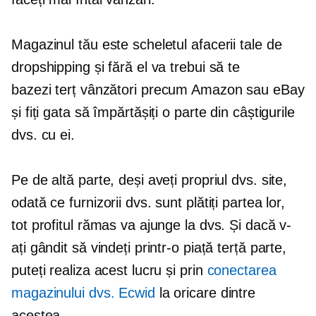
Magazinul tău este scheletul afacerii tale de
dropshipping și fără el va trebui să te
bazezi
terț
vânzători precum Amazon sau eBay
și fiți gata să împărtășiți o parte din câștigurile
dvs. cu ei.
Pe de altă parte, deși aveți propriul dvs. site,
odată ce furnizorii dvs. sunt plătiți partea lor,
tot profitul rămas va ajunge la dvs. Și dacă v-
ați gândit să vindeți printr-o piață terță parte,
puteți realiza acest lucru și prin
conectarea
magazinului dvs. Ecwid
la oricare dintre
acestea.