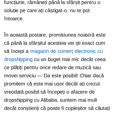
funcțiune, rămâneți până la sfârșit pentru o
soluție pe care ați câștigat-o. nu te pot
întoarce.
În această postare, promisiunea noastră este
că până la sfârșitul acesteia vei ști exact cum
să începi a
magazin de comerț electronic cu
dropshipping
cu un buget mai mic decât ceea
ce plătiți pentru orice redare de muzică sau
movei
serviciu — Da
este posibil! Chiar dacă
promitem că este mai ușor decât ați crezut
vreodată posibil să începeți o afacere de
dropshipping cu Alibaba, suntem mai mult
decât conștienți că poate fi copleșitor să căutați