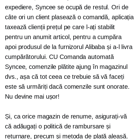
expediere, Syncee se ocupă de restul. Ori de
câte ori un client plasează o comandă, aplicația
taxează clienții prețul pe care l-ați stabilit
pentru un anumit articol, pentru a cumpăra
apoi produsul de la furnizorul Alibaba și a-l livra
cumpărătorului. CU Comanda automată
Syncee, comenzile plătite ajung în magazinul
dvs., așa că tot ceea ce trebuie să vă faceți
este să urmăriți dacă comenzile sunt onorate.
Nu devine mai ușor!
Și, ca orice magazin de renume, asigurați-vă
că adăugați o politică de rambursare și
returnare, precum și metoda de plată aleasă.