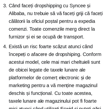
Când faceți dropshipping cu Syncee și
Alibaba, nu trebuie să vă faceți griji că faceți
călătorii la oficiul poștal pentru a expedia
comenzi. Toate comenzile merg direct la
furnizor și ei se ocupă de transport.
Există un risc foarte scăzut atunci când
începeți o afacere de dropshiping. Conform
acestui model, cele mai mari cheltuieli sunt
de obicei legate de taxele lunare ale
platformelor de comerț electronic și de
marketing pentru a vă menține magazinul
deschis și funcțional. Cu toate acestea,
taxele lunare ale magazinului pot fi foarte
mici atunci când utilizați Ecwid și puteți găsi