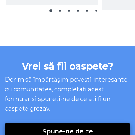
Vrei să fii oaspete?
Dorim să împărtășim povești interesante
cu comunitatea, completați acest
formular și spuneți-ne de ce ați fi un
oaspete grozav.
Spune-ne de ce