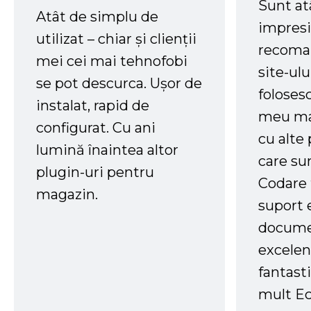
Sunt at
Atât de simplu de
impresi
utilizat – chiar și clienții
recoman
mei cei mai tehnofobi
site-ul
se pot descurca. Ușor de
foloses
instalat, rapid de
meu ma
configurat. Cu ani
cu alte
lumină înaintea altor
care su
plugin-uri pentru
Codare 
magazin.
suport 
docume
excelen
fantast
mult Ec