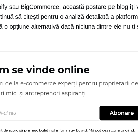
pify sau BigCommerce, această postare pe blog îți v
tinuă să citești pentru o analiză detaliată a platform
 o opțiune alternativă dacă niciuna dintre ele nu ți
m se vinde online
ri de la
e-commerce
experți pentru proprietarii d
ri mici și antreprenori aspiranți.
Abonare
t de acord să primesc buletinul informativ Ecwid. Mă pot dezabona oricând.