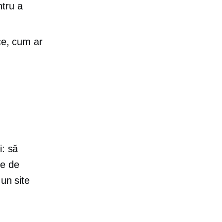
ntru a
ce, cum ar
i: să
me de
un site