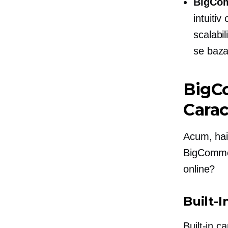
BigCo
intuiti
scalabil
se baz
BigC
Carac
Acum, hai
BigCommer
online?
Built-I
Built-in
car