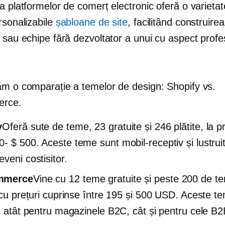
a platformelor de comerț electronic oferă o varieta
rsonalizabile
șabloane de site
, facilitând construire
i sau echipe fără dezvoltator a unui
cu aspect profe
ăm o comparație a temelor de design: Shopify vs.
rce.
y
Oferă sute de teme, 23 gratuite și 246 plătite, la pr
0- $ 500.
Aceste teme sunt
mobil-receptiv
și lustrui
veni costisitor.
mmerce
Vine cu 12 teme gratuite și peste 200 de t
, cu prețuri cuprinse între 195 și 500 USD. Aceste t
te atât pentru magazinele B2C, cât și pentru cele B2