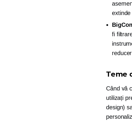
asemene
extinde
BigCo
fi filtr
instrum
reducere
Teme d
Când vă cr
utilizați
pr
design) sa
personaliz