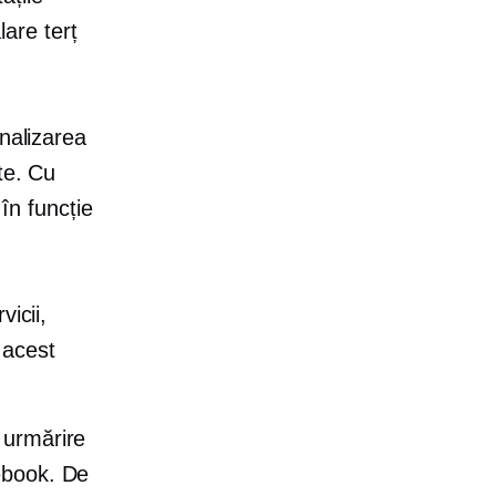
alare
terț
inalizarea
te. Cu
 în funcție
vicii,
 acest
 urmărire
ebook. De