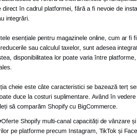
e direct în cadrul platformei, fără a fi nevoie de inst
au integrări.
ele esențiale pentru magazinele online, cum ar fi f
reducerile sau calculul taxelor, sunt adesea integra
tea, disponibilitatea lor poate varia între platforme,
ales.
ția cheie este câte caracteristici se bazează
terț
ser
oate duce la costuri suplimentare. Având în vedere
ideți să comparăm Shopify cu BigCommerce.
y
Oferte Shopify
multi-canal
capacități de vânzare și
rilor pe platforme precum Instagram, TikTok și Fac