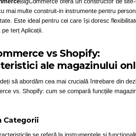
mmerce
BigCommerce oferă un constructor de site-
v cu mai multe
construit-in
instrumente pentru persona
itate. Este ideal pentru cei care își doresc flexibilita
a pe
terț
Aplicații.
ommerce vs Shopify:
teristici ale magazinului on
deți să abordăm cea mai crucială întrebare din de
ce vs. Shopify: cum se compară funcțiile magazine
n
Categorii
acteristicile se referă la instrumentele și funcționalit