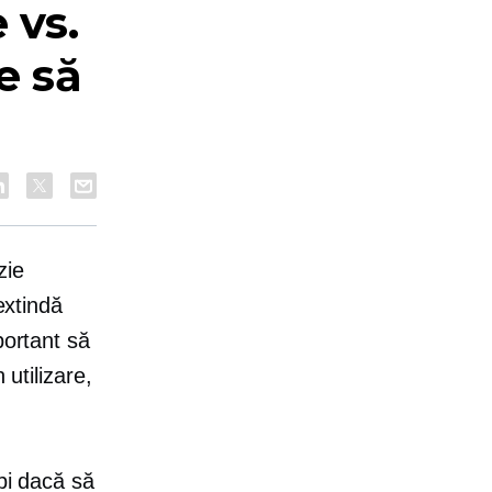
 vs.
e să
zie
extindă
portant să
 utilizare,
bi dacă să