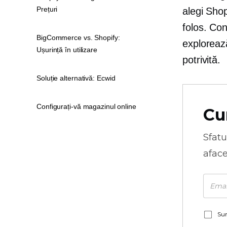
Prețuri
alegi Sho
folos. Con
BigCommerce vs. Shopify:
explorează
Ușurință în utilizare
potrivită.
Soluție alternativă: Ecwid
Configurați-vă magazinul online
Cu
Sfatu
aface
Sun