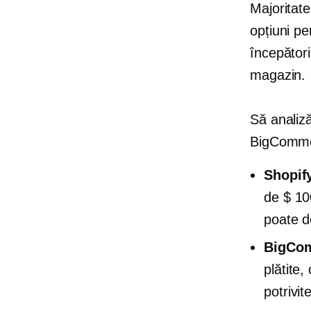
Majoritate
opțiuni pe
începător
magazin.
Să analiz
BigComme
Shopif
de
$ 10
poate de
BigCo
plătite
potrivi