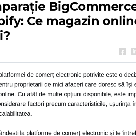
parație BigCommerce
ify: Ce magazin onlin
i?
latformei de comerț electronic potrivite este o deci
entru proprietarii de mici afaceri care doresc să își 
nline. Cu atât de multe opțiuni disponibile, este im
onsiderare factori precum caracteristicile, ușurința în
calabilitatea.
ndești la platforme de comerț electronic și te între