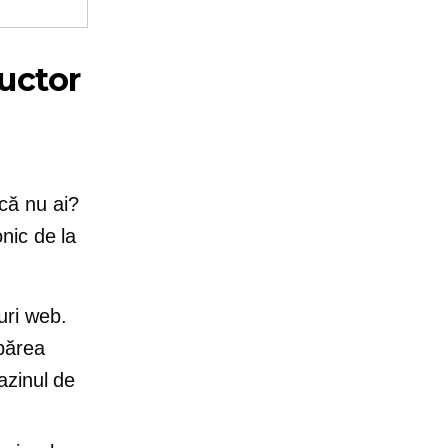
uctor
că nu ai?
nic de la
uri web.
 părea
azinul de