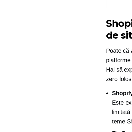
Shop
de si
Poate că a
platforme
Hai să ex
zero folos
Shopif
Este ex
limitat
teme Sh