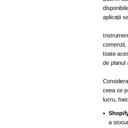
disponibil
aplicații s
Instrument
comenzii, 
toate aces
de planul 
Considera
ceea ce p
lucru, ha
Shopif
a stocu