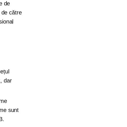
te de
a de către
sional
ețul
t, dar
eme
eme sunt
B.