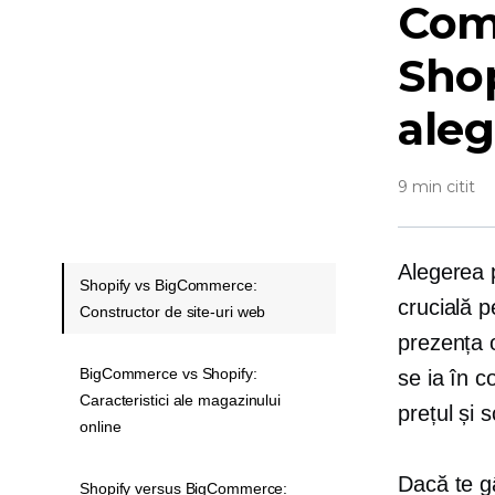
Com
Shop
aleg
9 min citit
Alegerea p
Shopify vs BigCommerce:
crucială p
Constructor de site-uri web
prezența o
BigCommerce vs Shopify:
se ia în c
Caracteristici ale magazinului
prețul și s
online
Dacă te gâ
Shopify versus BigCommerce: