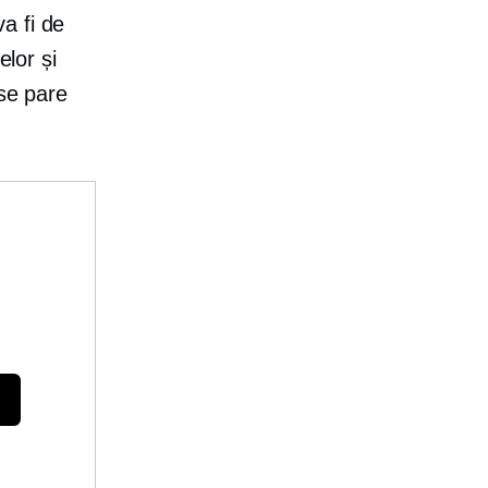
a fi de
elor și
 se pare
e