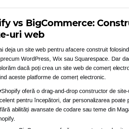
ify vs BigCommerce: Constr
te-uri web
i deja un site web pentru afacere construit folosind
 precum WordPress, Wix sau Squarespace. Dar da
plorăm dacă poți crea un site web de comerț electro
ind aceste platforme de comerț electronic.
y
Shopify oferă o
drag-and-drop
constructor de site-
celent pentru începători, dar personalizarea poate
ă fără abilități avansate de codare sau teme din Mag
opify.