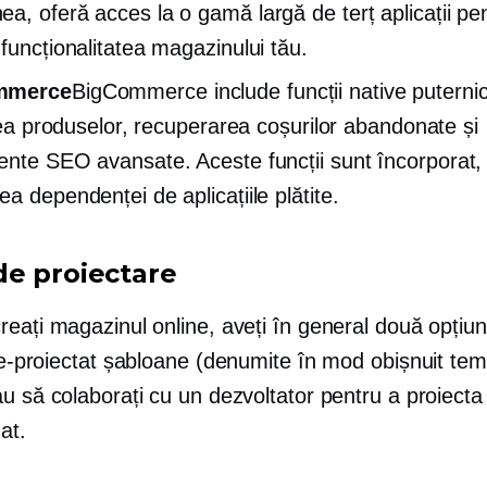
a, oferă acces la o gamă largă de
terț
aplicații pe
 funcționalitatea magazinului tău.
mmerce
BigCommerce include funcții native puterni
area produselor, recuperarea coșurilor abandonate și
ente SEO avansate. Aceste funcții sunt
încorporat,
a dependenței de aplicațiile plătite.
e proiectare
eați magazinul online, aveți în general două opțiun
e-proiectat
șabloane (denumite în mod obișnuit te
u să colaborați cu un dezvoltator pentru a proiecta 
at.