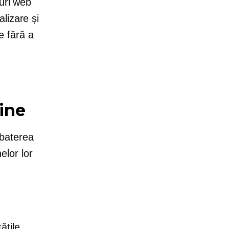
uri web
lizare și
te fără a
line
zbaterea
lor lor
ățile