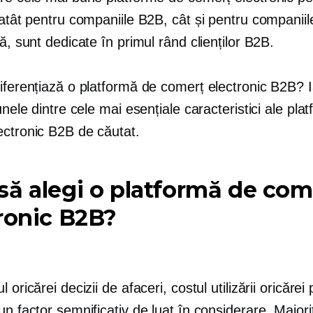
 atât pentru companiile B2B, cât și pentru companii
să, sunt dedicate în primul rând clienților B2B.
iferențiază o platformă de comerț electronic B2B? I
 unele dintre cele mai esențiale caracteristici ale pla
ectronic B2B de căutat.
ă alegi o platformă de com
ronic B2B?
 oricărei decizii de afaceri, costul utilizării oricărei
un factor semnificativ de luat în considerare. Majori