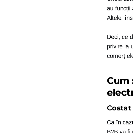
au funcții
Altele, în
Deci, ce d
privire la
comerț el
Cum s
elect
Costat
Ca în cazul
B2B va fi 