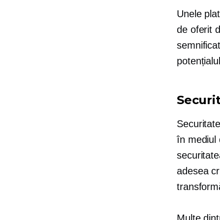
Unele plat
de oferit 
semnificat
potențialu
Securi
Securitat
în mediul
securitate
adesea cru
transformă 
Multe din