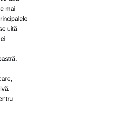
te mai
rincipalele
se uită
ei
oastră.
care,
ivă.
entru