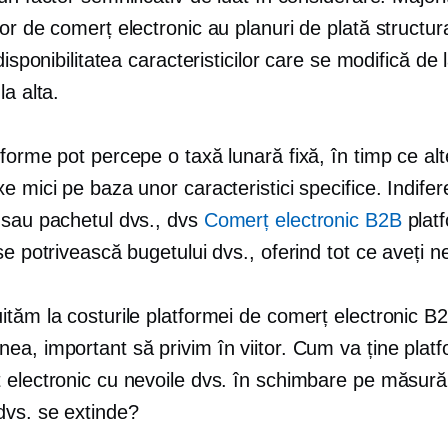
or de comerț electronic au planuri de plată structur
 disponibilitatea caracteristicilor care se modifică de 
la alta.
forme pot percepe o taxă lunară fixă, în timp ce alt
e mici pe baza unor caracteristici specifice. Indifer
 sau pachetul dvs., dvs
Comerț electronic B2B
plat
se potrivească bugetului dvs., oferind tot ce aveți n
tăm la costurile platformei de comerț electronic B2
ea, important să privim în viitor. Cum va ține plat
 electronic cu nevoile dvs. în schimbare pe măsură
dvs. se extinde?