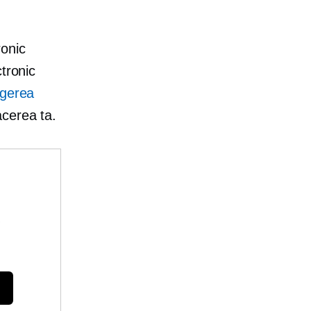
ronic
tronic
egerea
cerea ta.
e