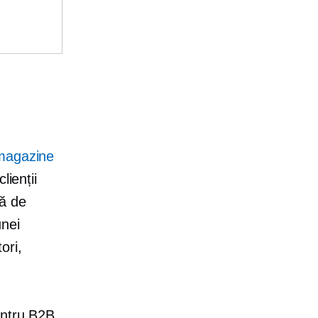
 magazine
lienții
mă de
unei
ori,
entru B2B