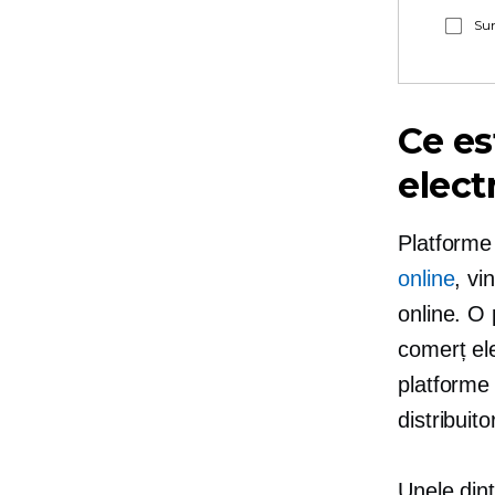
Sun
Ce es
elect
Platforme
online
, vi
online. O
comerț el
platforme
distribuit
Unele din