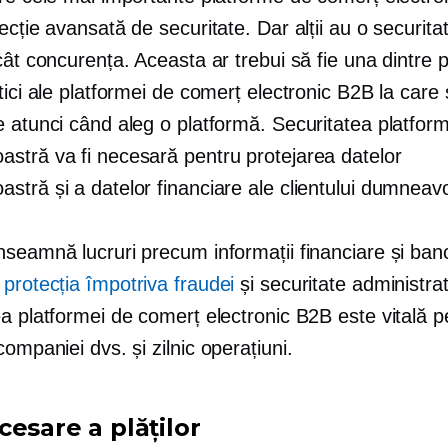
ecție avansată de securitate. Dar alții au o securita
cât concurența. Aceasta ar trebui să fie una dintre p
tici ale platformei de comerț electronic B2B la care 
 atunci când aleg o platformă. Securitatea platform
stră va fi necesară pentru protejarea datelor
stră și a datelor financiare ale clientului dumneav
nseamnă lucruri precum informații financiare și ban
i
protecția împotriva fraudei
și securitate administrat
a platformei de comerț electronic B2B este vitală p
 companiei dvs. și
zilnic
operațiuni.
esare a plăților