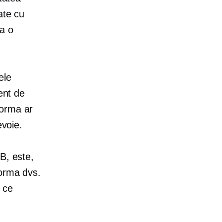
ate cu
la o
ele
ent de
forma ar
evoie.
B, este,
forma dvs.
 ce