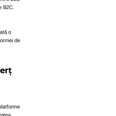
le B2C.
ată o
tformei de
erț
 platforme
tatea