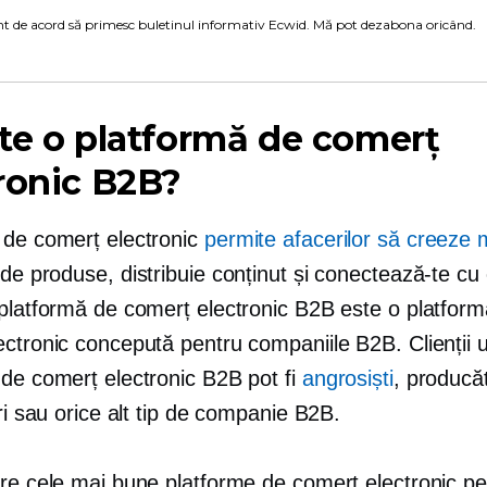
t de acord să primesc buletinul informativ Ecwid. Mă pot dezabona oricând.
te o platformă de comerț
ronic B2B?
 de comerț electronic
permite afacerilor să creeze
nde produse, distribuie conținut și conectează-te cu c
 platformă de comerț electronic B2B este o platfor
ectronic concepută pentru companiile B2B. Clienții 
 de comerț electronic B2B pot fi
angrosiști
, producăt
ori sau orice alt tip de companie B2B.
tre cele mai bune platforme de comerț electronic p