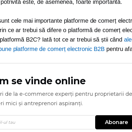
 potrivită este, de asemenea, foarte importantă.
sunt cele mai importante platforme de comerț elect
in ce ar trebui să difere o platformă de comerț elec
latformă B2C? Iată tot ce ar trebui să știi când
al
 bune platforme de comerț electronic B2B
pentru afa
m se vinde online
ri de la
e-commerce
experți pentru proprietarii d
ri mici și antreprenori aspiranți.
Abonare