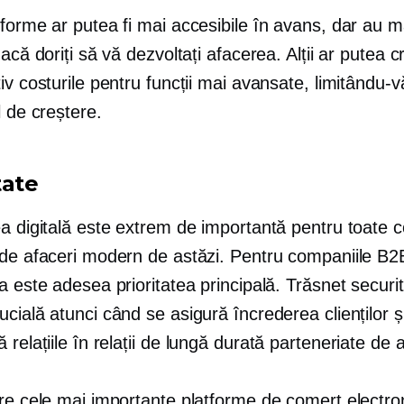
forme ar putea fi mai accesibile în avans, dar au m
dacă doriți să vă dezvoltați afacerea. Alții ar putea c
iv costurile pentru funcții mai avansate, limitându-v
l de creștere.
tate
ea digitală este extrem de importantă pentru toate 
 de afaceri modern de astăzi. Pentru companiile B2
a este adesea prioritatea principală.
Trăsnet
securit
cială atunci când se asigură încrederea clienților ș
relațiile în relații
de lungă durată
parteneriate de a
tre cele mai importante platforme de comerț electr