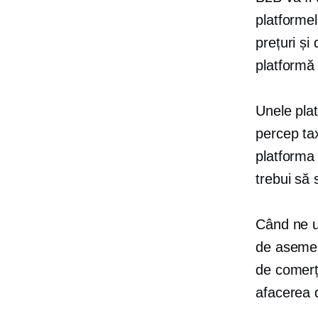
platformel
prețuri și
platformă 
Unele plat
percep tax
platforma
trebui să 
Când ne ui
de asemen
de comerț
afacerea 