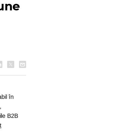
bune
bil în
,
iile B2B
ț