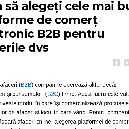
să alegeți cele mai 
tforme de comerț
tronic B2B pentru
erile dvs
 afaceri
(
B2B
) companiile operează altfel decât
eri și consumatori
(
B2C
) firme. Acest lucru este vala
rivește modul în care își comercializează produsele
e lor de afaceri și locul în care vând. Pentru compan
ășoară afaceri online, alegerea platformei de comer