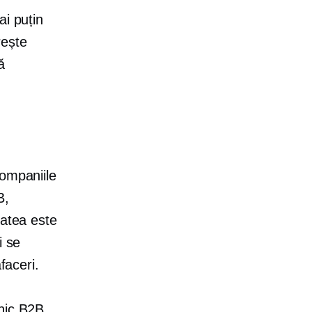
ai puțin
rește
ă
companiile
B,
atea este
i se
faceri.
onic B2B