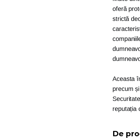
oferă prot
strictă de
caracteris
companiile
dumneavoa
dumneavoa
Aceasta î
precum ș
Securitate
reputația
De proc