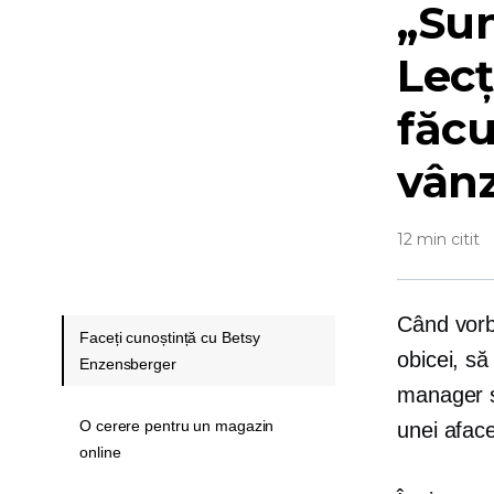
„Sun
Lecț
făc
vân
12 min citit
Când vorbe
Faceți cunoștință cu Betsy
obicei, să
Enzensberger
manager s
O cerere pentru un magazin
unei aface
online