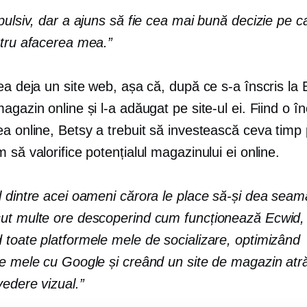
pulsiv, dar a ajuns să fie cea mai bună decizie pe 
ntru afacerea mea.”
ea deja un site web, așa că, după ce s-a înscris la 
agazin online și l-a adăugat pe site-ul ei. Fiind o 
a online, Betsy a trebuit să investească ceva timp
 să valorifice potențialul magazinului ei online.
l dintre acei oameni cărora le place să-și dea seam
ut multe ore descoperind cum funcționează Ecwid,
 toate platformele mele de socializare, optimizând
le mele cu Google și creând un site de magazin atr
edere vizual.”