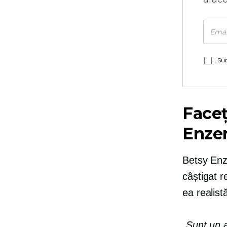
Sun
Faceț
Enze
Betsy Enz
câștigat 
ea realist
„Sunt un a