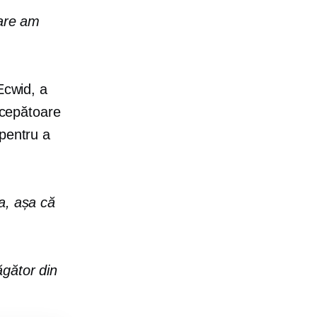
care am
Ecwid, a
începătoare
 pentru a
a, așa că
ăgător din