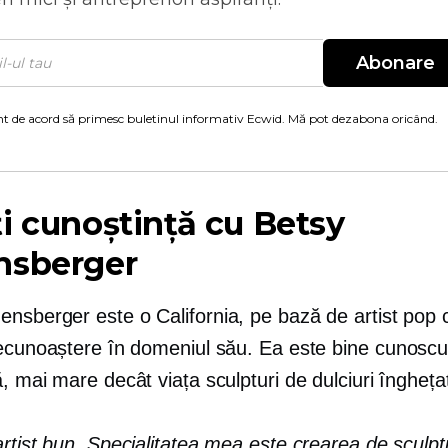
Abonare
t de acord să primesc buletinul informativ Ecwid. Mă pot dezabona oricând.
i cunoștință cu Betsy
nsberger
ensberger este o
California, pe bază de
artist pop 
recunoaștere în domeniul său. Ea este
bine cunoscu
ă,
mai mare decât viața
sculpturi de dulciuri îngheța
rtist bun. Specialitatea mea este crearea de sculpt