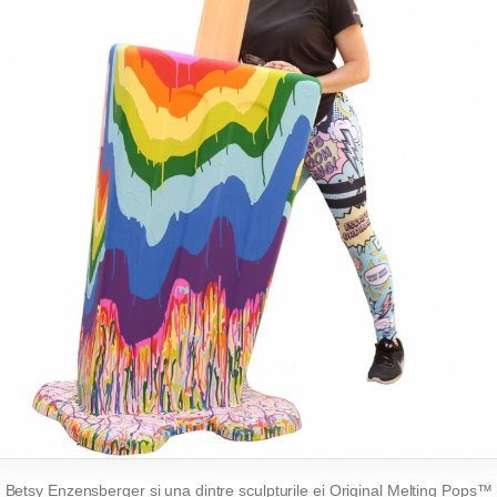
Betsy Enzensberger și una dintre sculpturile ei Original Melting Pops™