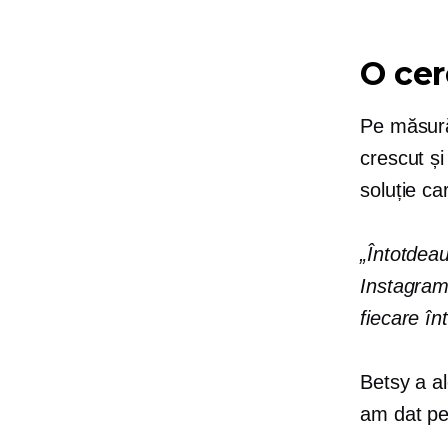
O cer
Pe măsură 
crescut ș
soluție ca
„Întotdeau
Instagram 
fiecare î
Betsy a a
am dat pes