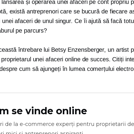
 lansarea și operarea unei afaceri pe cont propriu po
ptă, există antreprenori care se bucură de fiecare a
 unei afaceri de unul singur. Ce îi ajută să facă totu
aburul pe parcurs?
eastă întrebare lui Betsy Enzensberger, un artist 
proprietarul unei afaceri online de succes. Citiți inter
 despre cum să ajungeți în lumea comerțului electro
m se vinde online
ri de la
e-commerce
experți pentru proprietarii d
ri mici și antreprenori aspiranți.