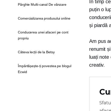
În timp ce
Pârghie Multi-canal De vânzare
puțin o lu
conducerii
Comercializarea produsului online
și piardă 
Conducerea unei afaceri pe cont
propriu
Am pus ac
renumit și 
Câteva lecții de la Betsy
luați note
creativ.
Împărtășește-ți povestea pe blogul
Ecwid
Cu
Sfatu
aface