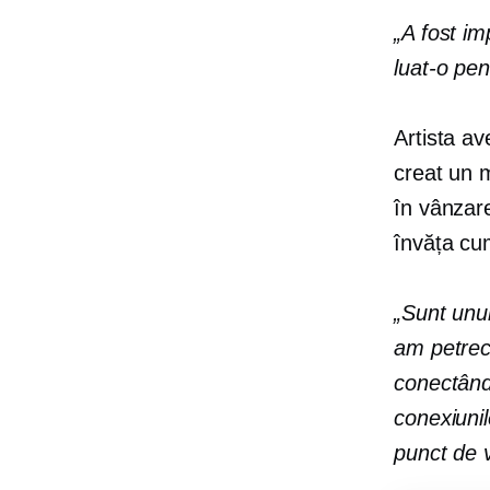
„A fost im
luat-o pe
Artista av
creat un m
în vânzare
învăța cum
„Sunt unu
am petrec
conectând
conexiuni
punct de v