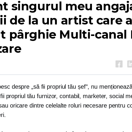
t singurul meu angaja
ii de la un artist care 
ut pârghie
Multi-canal
zare
sc despre „să fii propriul tău șef”, nu menționeaz
 fii propriul tău furnizor, contabil, marketer, social m
au oricare dintre celelalte roluri necesare pentru 
ri.