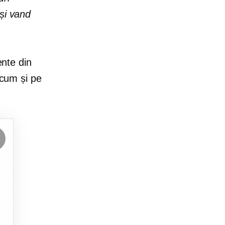
și vand
ente din
ecum și pe