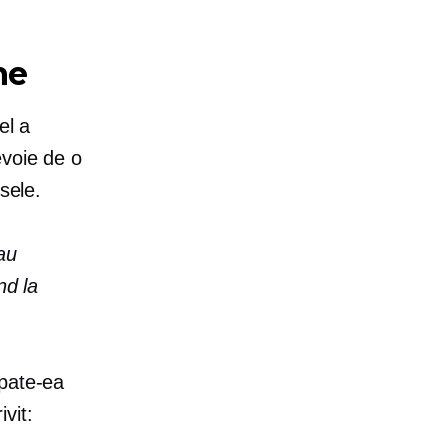
ne
el a
evoie de o
sele.
au
nd la
pate-ea
vit: