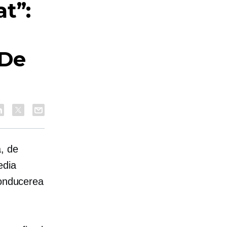
t”:
a
De
ă, de
edia
conducerea