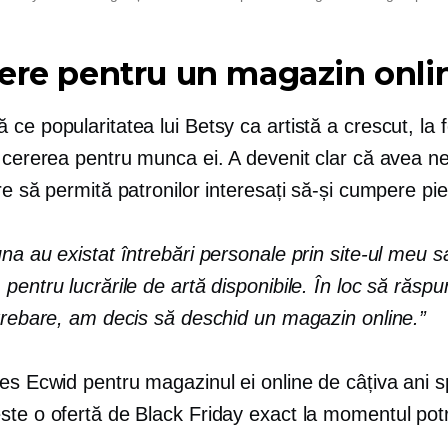
ere pentru un magazin onli
ce popularitatea lui Betsy ca artistă a crescut, la f
i cererea pentru munca ei. A devenit clar că avea n
re să permită patronilor interesați să-și cumpere pie
na au existat întrebări personale prin site-ul meu s
pentru lucrările de artă disponibile. În loc să răspu
ntrebare, am decis să deschid un magazin online.”
les Ecwid pentru magazinul ei online de câțiva ani
s
te o ofertă de Black Friday exact la momentul potri