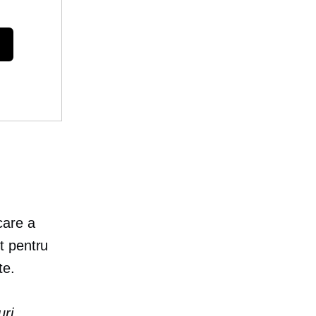
care a
t
pentru
te.
uri