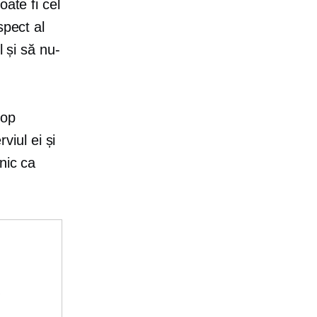
ate fi cel
spect al
l și să nu-
pop
viul ei și
nic ca
e