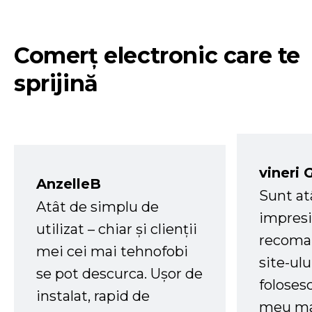
Comerț electronic care te
sprijină
vineri 
AnzelleB
Sunt at
Atât de simplu de
impresi
utilizat – chiar și clienții
recoman
mei cei mai tehnofobi
site-ul
se pot descurca. Ușor de
foloses
instalat, rapid de
meu ma