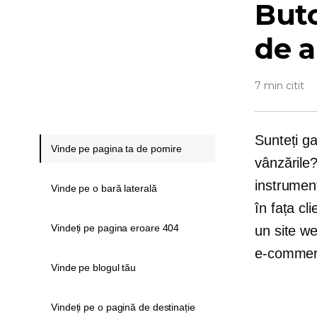
But
de a
7 min citit
Sunteți ga
Vinde pe pagina ta de pornire
vânzările
instrumen
Vinde pe o bară laterală
în fața c
Vindeți pe pagina eroare 404
un site w
e-comme
Vinde pe blogul tău
Vindeți pe o pagină de destinație