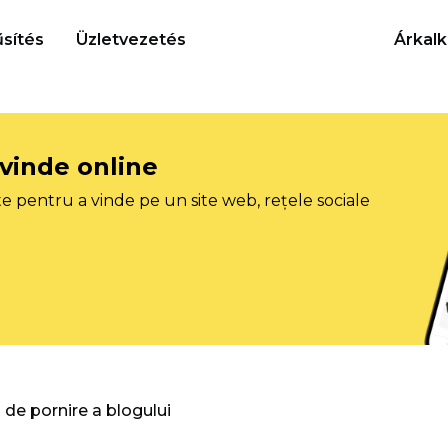
sítés
Üzletvezetés
Árkalk
 vinde online
e pentru a vinde pe un site web, rețele sociale
 de pornire a blogului