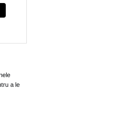
nele
tru a le