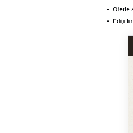
Oferte 
Ediții li