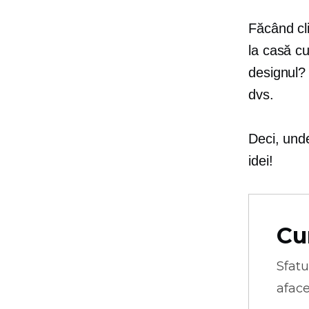
Făcând cli
la casă cu
designul? 
dvs.
Deci, und
idei!
Cu
Sfatu
aface