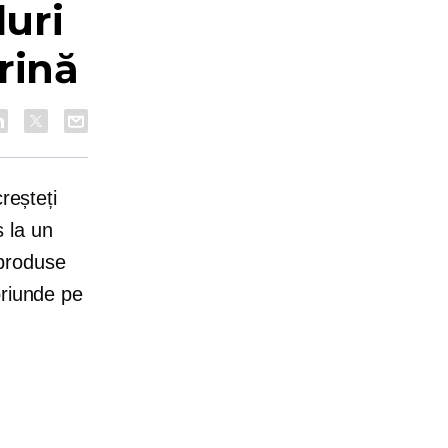
uri
rină
reșteți
 la un
 produse
oriunde pe