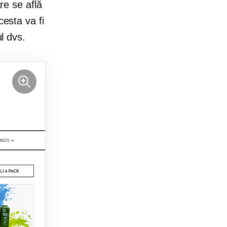
are se află
cesta va fi
ul dvs.