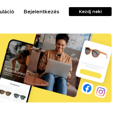
uláció
Bejelentkezés
Kezdj neki