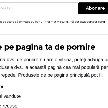
Abonare
t de acord să primesc buletinul informativ Ecwid. Mă pot dezabona oricând.
 pe pagina ta de pornire
a dvs. de pornire nu are o vitrină, puteți adăuga u
odusele dvs. la această pagină cea mai populară pen
repede. Produsele de pe pagina principală pot fi:
oi
i vandute
e reduse