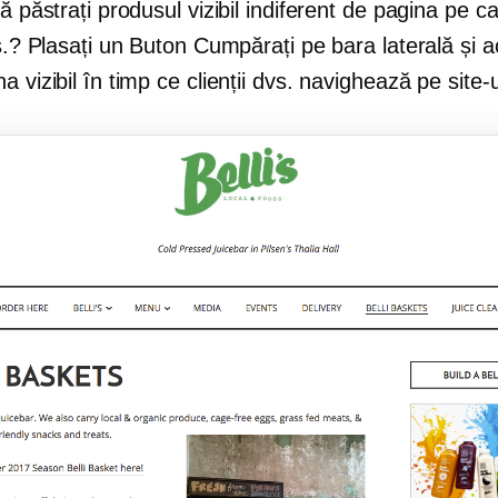
vă păstrați produsul vizibil indiferent de pagina pe c
vs.? Plasați un Buton Cumpărați pe bara laterală și a
a vizibil în timp ce clienții dvs. navighează pe site-