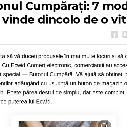
onul Cumpărați: 7 mod
 vinde dincolo de o vit
ta să vă duceți produsele în mai multe locuri și să c
? Cu Ecwid
Comerț electronic,
comercianții au acces
t special — Butonul Cumpără. Vă ajută să obțineți
lienților adăugând cu ușurință un buton de magazin 
eb. Poate părea destul de simplu, dar este complet
rce
puterea lui Ecwid.