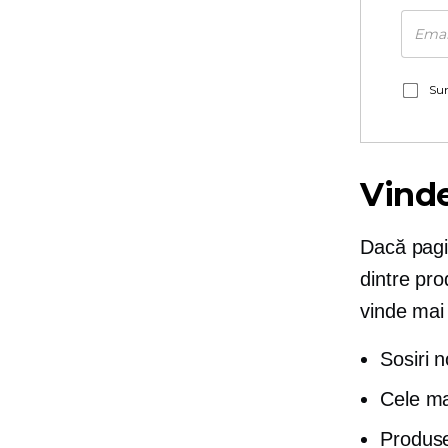
Sun
Vinde
Dacă pagin
dintre pr
vinde mai 
Sosiri n
Cele ma
Produs