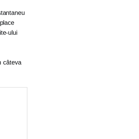
nstantaneu
 place
te-ului
m câteva
e