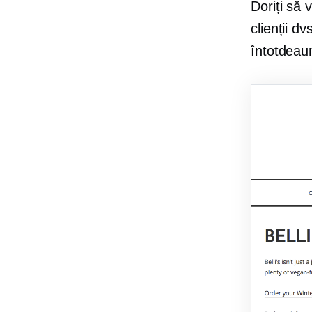
Doriți să 
clienții d
întotdeaun