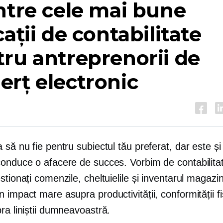
ntre cele mai bune
cații de contabilitate
ru antreprenorii de
rț electronic
 să nu fie pentru subiectul tău preferat, dar este ș
conduce o afacere de succes. Vorbim de contabilita
stionați comenzile, cheltuielile și inventarul magazin
 impact mare asupra productivității, conformității fi
ra liniștii dumneavoastră.