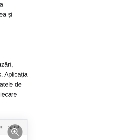
ca
ea și
zări,
. Aplicația
atele de
fiecare