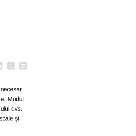
i necesar
te. Modul
ului dvs.
scale și