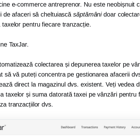
icine
e-commerce
antreprenor. Nu este neobișnuit 
ii de afaceri să cheltuiască
săptămâni
doar colectar
 taxelor pentru fiecare tranzacție.
vine TaxJar.
tomatizează colectarea și depunerea taxelor pe vân
ât să vă puteți concentra pe gestionarea afacerii dvs
ază direct la magazinul dvs. existent. Veți vedea d
a taxelor și suma datorată taxei pe vânzări pentru 
za tranzacțiilor dvs.