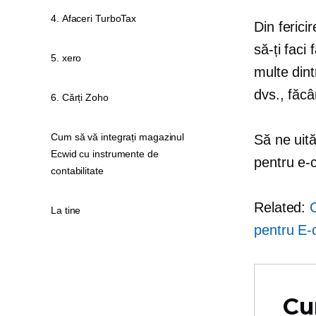
4. Afaceri TurboTax
Din ferici
să-ți faci
5. xero
multe din
dvs., făcâ
6. Cărți Zoho
Cum să vă integrați magazinul
Să ne uită
Ecwid cu instrumente de
pentru
e-
contabilitate
Related:
C
La tine
pentru
E-
Cu