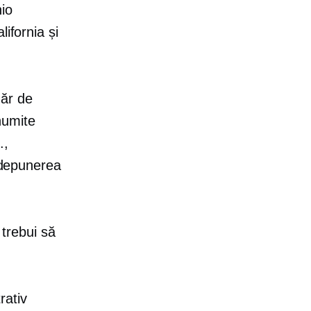
hio
ifornia și
măr de
(numite
.,
i depunerea
 trebui să
rativ