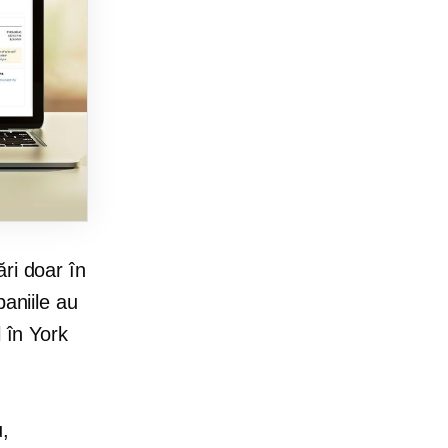
ri doar în
niile au
 în York
u,