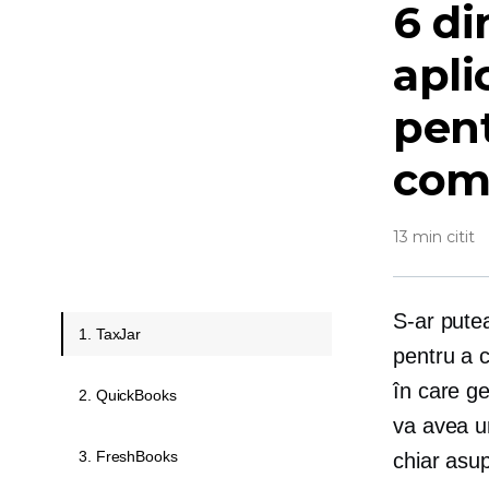
6 di
apli
pent
come
13 min citit
S-ar putea
1. TaxJar
pentru a 
în care ge
2. QuickBooks
va avea un
3. FreshBooks
chiar asup