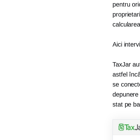
pentru or
proprietar
calcularea
Aici inter
TaxJar au
astfel înc
se conecte
depunere 
stat pe ba