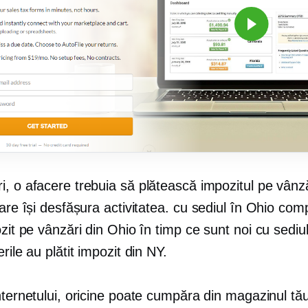
, o afacere trebuia să plătească impozitul pe vânză
care își desfășura activitatea.
cu sediul în Ohio
compa
ozit pe vânzări din Ohio în timp ce sunt noi
cu sediul
erile au plătit impozit din NY.
nternetului, oricine poate cumpăra din magazinul tă