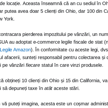
t de locație. Aceasta înseamnă că an
cu sediul în O
r putea avea doar 5 clienți din Ohio, dar 100 din Cal
w York.
contracara pierderea impozitului pe vânzări, un nu
 SUA au adoptat
e-commerce
legile fiscale de stat 
Legile Amazon
). În conformitate cu aceste legi, dvs
ul afacerii, sunteți responsabil pentru colectarea ș
ui pe vânzări
fiecare
statul în care vinzi produsele.
ă obțineți 10 clienți din Ohio și 15 din California, va
și să depuneți taxe în
atât
aceste stări.
vă puteți imagina, acesta este un coșmar administ