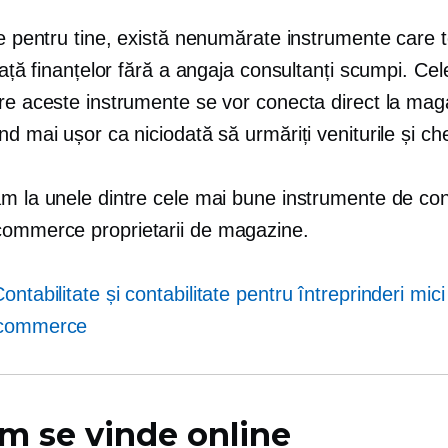
re pentru tine, există nenumărate instrumente care t
 față finanțelor fără a angaja consultanți scumpi. Ce
tre aceste instrumente se vor conecta direct la mag
nd mai ușor ca niciodată să urmăriți veniturile și chel
m la unele dintre cele mai bune instrumente de cont
commerce
proprietarii de magazine.
ontabilitate și contabilitate pentru întreprinderi mic
commerce
m se vinde online