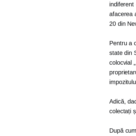
indiferen
afacerea a
20 din Ne
Pentru a 
state din
colocvial „
proprietar
impozitul
Adică, dac
colectați 
După cum 