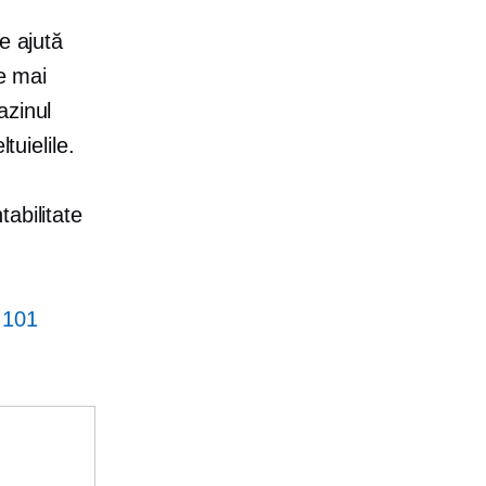
e ajută
le mai
azinul
tuielile.
abilitate
i 101