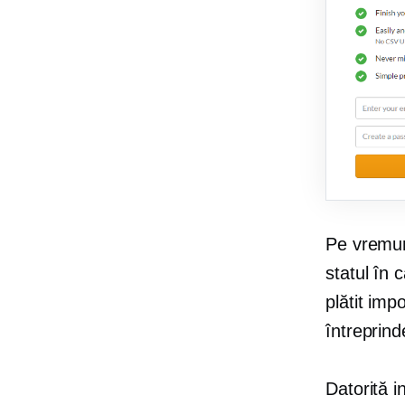
Pe vremuri
statul în 
plătit imp
întreprind
Datorită i