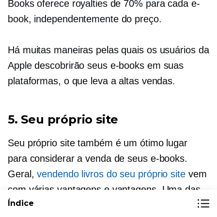
Books oferece royalties de 70% para cada e-
book, independentemente do preço.
Há muitas maneiras pelas quais os usuários da
Apple descobrirão seus e-books em suas
plataformas, o que leva a altas vendas.
5. Seu próprio site
Seu próprio site também é um ótimo lugar
para considerar a venda de seus e-books.
Geral,
vendendo livros do seu próprio site
vem
com várias vantagens e vantagens. Uma das
Índice
maiores é a oportunidade de ficar com todos