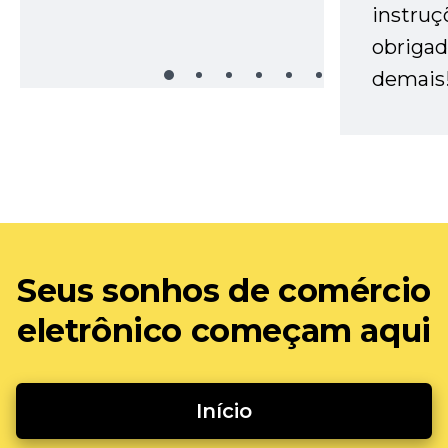
instruç
obrigad
demais
Seus sonhos de comércio
eletrônico começam aqui
Início