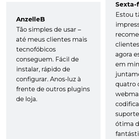
Sexta-f
Estou t
AnzelleB
impres
Tão simples de usar –
recome
até meus clientes mais
cliente
tecnofóbicos
agora e
conseguem. Fácil de
em minh
instalar, rápido de
juntam
configurar. Anos-luz à
quatro 
frente de outros plugins
webmas
de loja.
codific
suporte 
ótima 
fantást