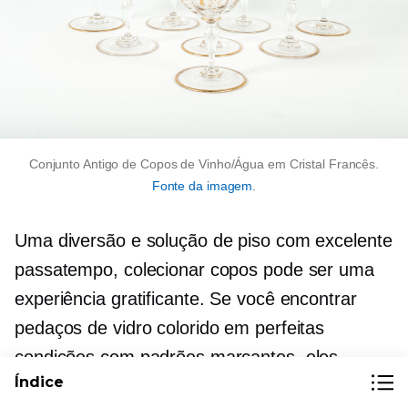
Conjunto Antigo de Copos de Vinho/Água em Cristal Francês.
Fonte da imagem
.
Uma diversão e
solução de piso com excelente
passatempo, colecionar copos pode ser uma
experiência gratificante. Se você encontrar
pedaços de vidro colorido em perfeitas
condições com padrões marcantes, eles
Índice
podem valer uma fortuna!