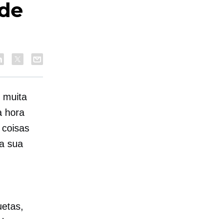
 de
 muita
a hora
 coisas
 a sua
uetas,