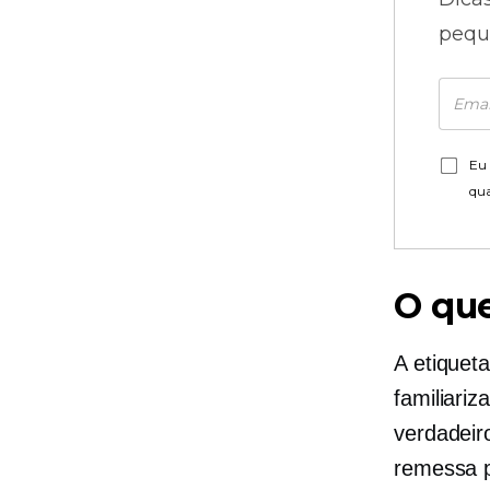
pequ
Eu 
qu
O que
A etiquet
familiari
verdadeiro
remessa p