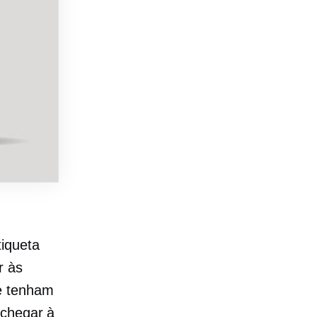
tiqueta
r às
ue tenham
 chegar à