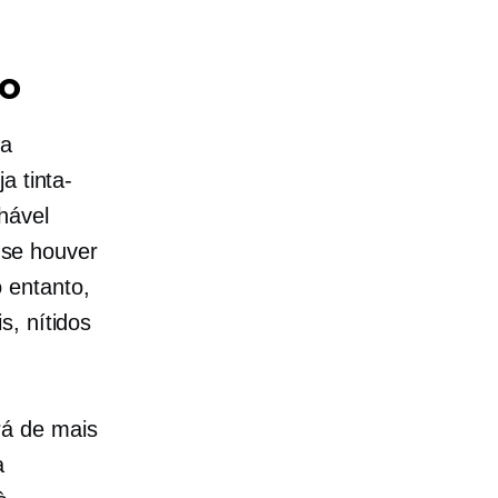
io
ma
ija
tinta-
hável
l se houver
 entanto,
s, nítidos
rá de mais
a