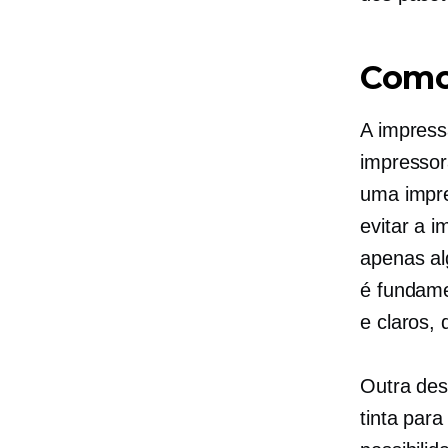
Como 
A impress
impressor
uma impre
evitar a i
apenas al
é fundame
e claros,
Outra des
tinta par