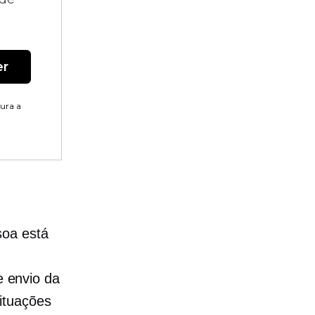
er
tura a
soa está
e envio da
ituações