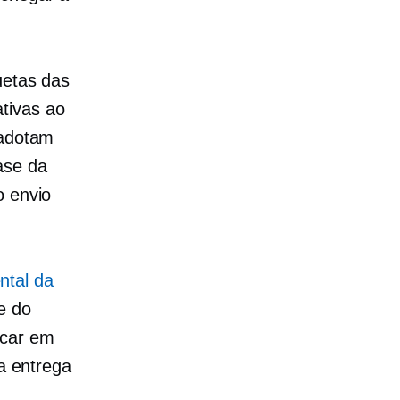
uetas das
tivas ao
 adotam
ase da
o envio
ntal da
e do
icar em
 a entrega