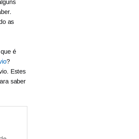
alguns
aber.
ndo as
 que é
vio
?
vio. Estes
para saber
 de