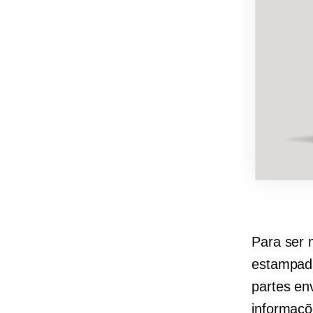
Para ser 
estampada
partes en
informaçõ