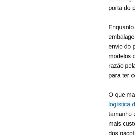
porta do p
Enquanto 
embalagen
envio do 
modelos d
razão pel
para ter 
O que ma
logística 
tamanho d
mais custo
dos pacot