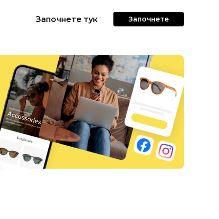
Започнете тук
Започнете