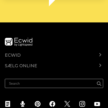
ECWID
Ecwid.com
SÆLG ONLINE
Pris
Sælg overalt
Hjælpecenter
Sælg på Facebook
Sælg på Instagram