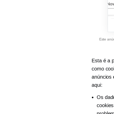
Este anú
Esta é a 
como cook
anúncios 
aqui:
Os dado
cookies
problem