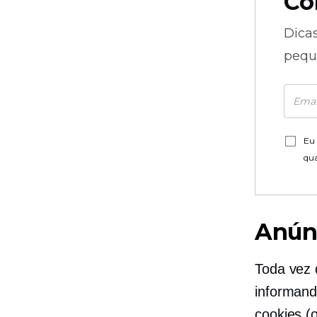
Co
Dica
pequ
Eu 
qu
Anún
Toda vez 
informand
cookies (