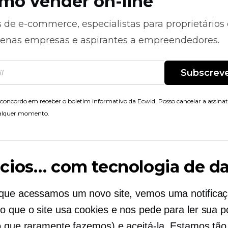
mo vender on-line
s de
e-commerce,
especialistas para proprietários
enas empresas e aspirantes a empreendedores.
Subscrev
concordo em receber o boletim informativo da Ecwid. Posso cancelar a assina
alquer momento.
cios… com tecnologia de d
que acessamos um novo site, vemos uma notifica
o que o site usa cookies e nos pede para ler sua po
o que raramente fazemos) e aceitá-la. Estamos tão