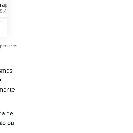
pras e os
ismos
e
 mente
da de
nto ou