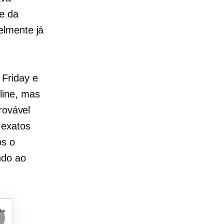
e da
elmente já
 Friday e
line, mas
rovável
 exatos
os o
ndo ao