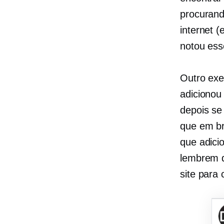
procurand
internet 
notou ess
Outro exe
adicionou
depois se
que em br
que adici
lembrem d
site para