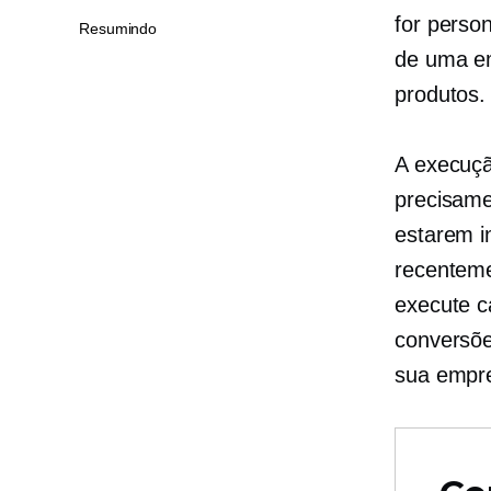
for perso
Resumindo
de uma em
produtos.
A execuçã
precisam
estarem i
recenteme
execute 
conversõe
sua empre