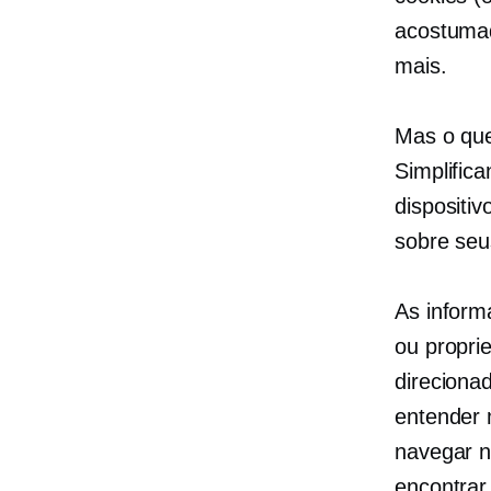
acostuma
mais.
Mas o que
Simplific
dispositi
sobre seus
As infor
ou propri
direcionad
entender 
navegar n
encontrar