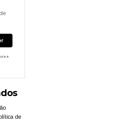
 de
er
tura a
ados
ção
lítica de