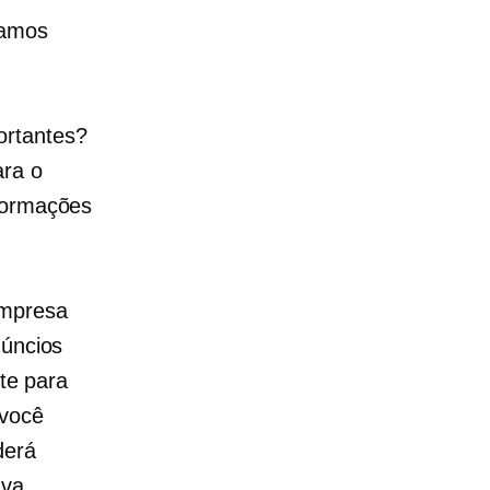
tamos
ortantes?
ara o
nformações
empresa
núncios
ite para
 você
derá
ava