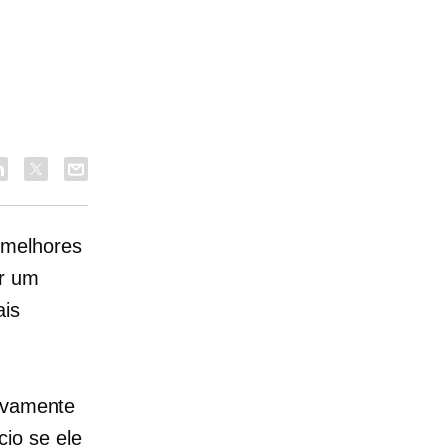
 melhores
ir um
ais
tivamente
io se ele