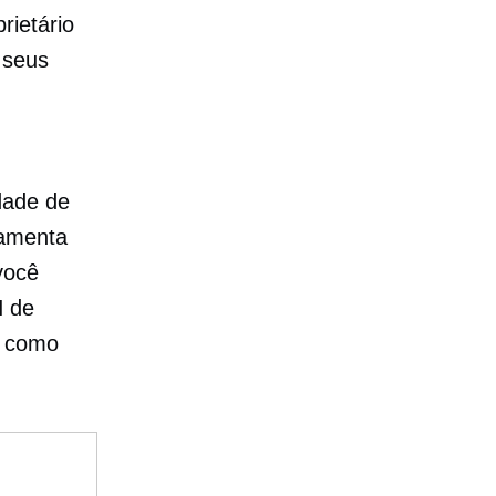
rietário
 seus
dade de
ramenta
você
I de
e como