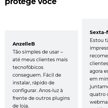
protege você
Sexta-f
Estou t
AnzelleB
impres
Tão simples de usar –
recome
até meus clientes mais
cliente
tecnofóbicos
agora e
conseguem. Fácil de
em minh
instalar, rápido de
juntam
configurar. Anos-luz à
quatro 
frente de outros plugins
webmas
de loja.