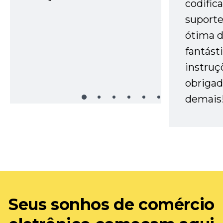
codific
suporte 
ótima 
fantást
instruç
obrigad
demais
Seus sonhos de comércio