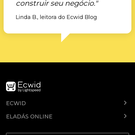
construir seu negócio."
Linda B., leitora do Ecwid Blog
ECWID
Ecwid.com
ELADÁS ONLINE
Árkalkuláció
Eladni mindenhol
Súgó
Eladás a Facebookon