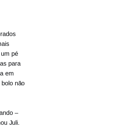
orados
mais
u um pé
ras para
ia em
 bolo não
lando –
ou Juli.