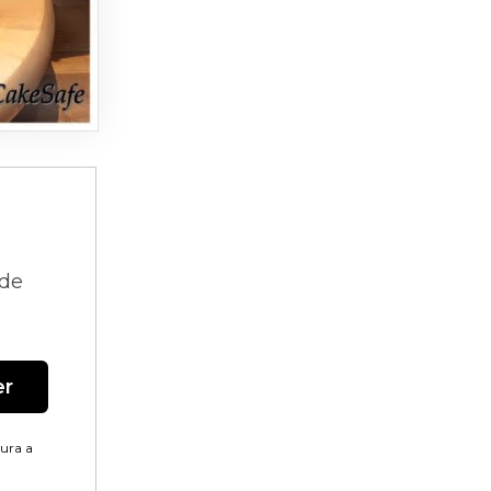
 de
er
tura a