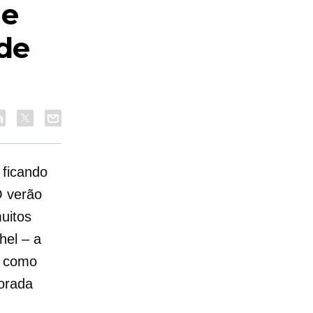
ne
 de
 ficando
O verão
uitos
hel – a
e como
orada