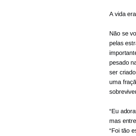
A vida er
Não se vo
pelas est
important
pesado na
ser criad
uma fraçã
sobrevive
“Eu adora
mas entreg
“Foi tão e