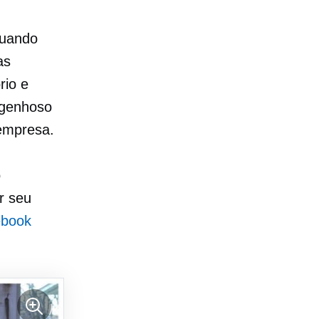
quando
as
rio e
ngenhoso
 empresa.
o
r seu
ebook