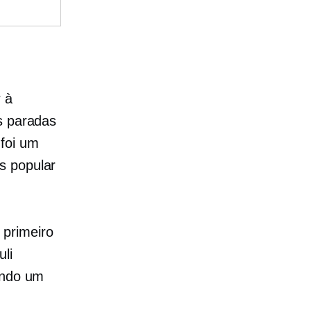
 à
s paradas
foi um
s popular
 primeiro
uli
ando um