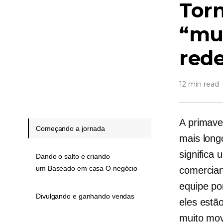
Torn
“mui
red
12 min read
A primave
Começando a jornada
mais long
significa
Dando o salto e criando
um Baseado em casa O negócio
comercian
equipe po
Divulgando e ganhando vendas
eles estã
muito mo