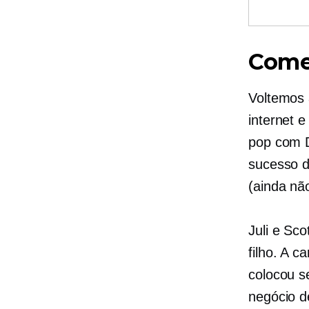
Come
Voltemos 
internet 
pop com D
sucesso d
(ainda nã
Juli e Sco
filho. A c
colocou s
negócio d