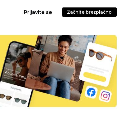
Prijavite se
Začnite brezplačno