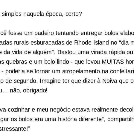
a simples naquela época, certo?
cê fosse um padeiro tentando entregar bolos elab
radas rurais esburacadas de Rhode Island no “dia 
e da vida de alguém”. Bastou uma virada rápida o
s quebras e um bolo lindo - que levou MUITAS ho
o - poderia se tornar um atropelamento na confeitar
o de segundo. Imagine ter que dizer à Noiva que o
u… não, obrigado!
va cozinhar e meu negócio estava realmente deco
ar os bolos era uma história diferente”, compartilh
stressante!”