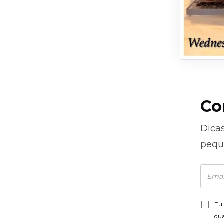
Co
Dica
pequ
Eu 
qu