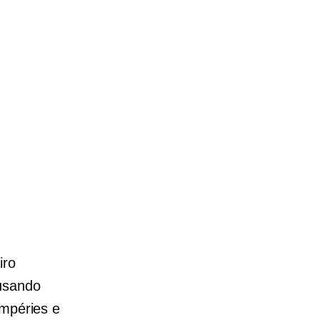
iro
 usando
empéries e