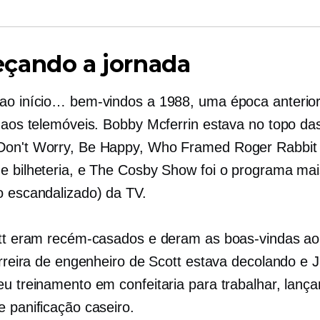
çando a jornada
ao início… bem-vindos a 1988, uma época anterior
e aos telemóveis. Bobby Mcferrin estava no topo da
on't Worry, Be Happy, Who Framed Roger Rabbit 
e bilheteria, e The Cosby Show foi o programa mai
o escandalizado) da TV.
tt eram recém-casados ​​​​e deram as boas-vindas ao
arreira de engenheiro de Scott estava decolando e J
eu treinamento em confeitaria para trabalhar, lanç
e panificação caseiro.