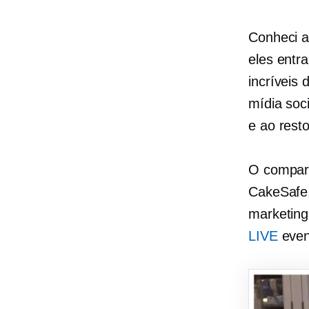
Conheci 
eles entr
incríveis
mídia soc
e ao rest
O compart
CakeSafe.
marketing
LIVE
even