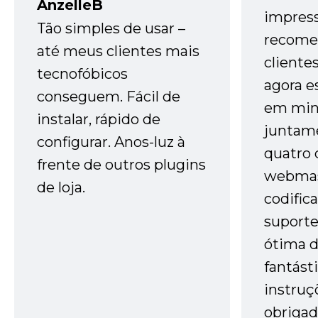
AnzelleB
impres
Tão simples de usar –
recome
até meus clientes mais
cliente
tecnofóbicos
agora e
conseguem. Fácil de
em minh
instalar, rápido de
juntam
configurar. Anos-luz à
quatro 
frente de outros plugins
webmas
de loja.
codific
suporte 
ótima 
fantást
instruç
obrigad