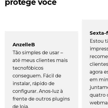
protege você
Sexta-f
Estou t
AnzelleB
impres
Tão simples de usar –
recome
até meus clientes mais
cliente
tecnofóbicos
agora e
conseguem. Fácil de
em minh
instalar, rápido de
juntam
configurar. Anos-luz à
quatro 
frente de outros plugins
webmas
de loja.