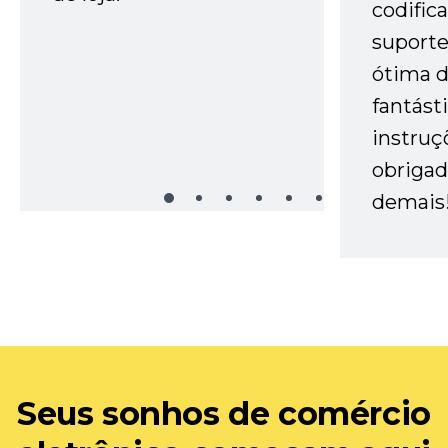
codific
suporte 
ótima 
fantást
instruç
obrigad
demais
Seus sonhos de comércio