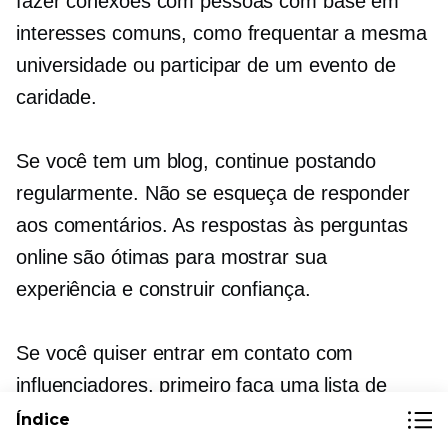
fazer conexões com pessoas com base em
interesses comuns, como frequentar a mesma
universidade ou participar de um evento de
caridade.
Se você tem um blog, continue postando
regularmente. Não se esqueça de responder
aos comentários. As respostas às perguntas
online são ótimas para mostrar sua
experiência e construir confiança.
Se você quiser entrar em contato com
influenciadores, primeiro faça uma lista de
pessoas nas quais você tem interesse. Use
Índice