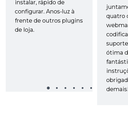
instalar, rápido de
juntam
configurar. Anos-luz à
quatro 
frente de outros plugins
webmas
de loja.
codific
suporte 
ótima 
fantást
instruç
obrigad
demais