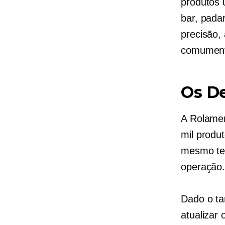
produtos 
bar, pada
precisão,
comumente
Os De
A Rolamen
mil produ
mesmo tem
operação
Dado o ta
atualizar 