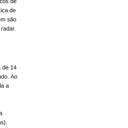
ncos de
tica de
bém são
 radar.
a de 14
ndo. Ao
da a
a
s).