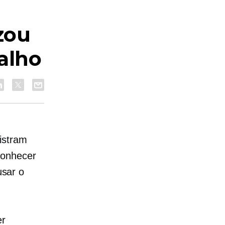
zou
alho
istram
conhecer
sar o
er