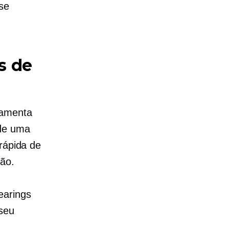
se
s de
ramenta
 de uma
rápida de
ão.
earings
 seu