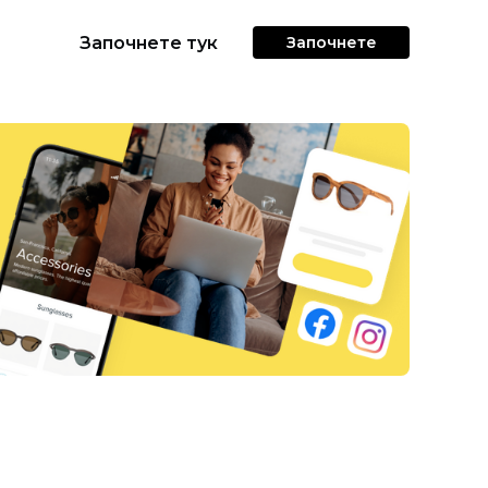
Започнете тук
Започнете