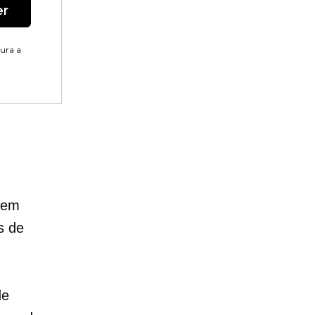
er
tura a
e em
s de
de