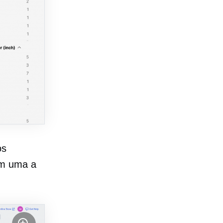
os
em uma a