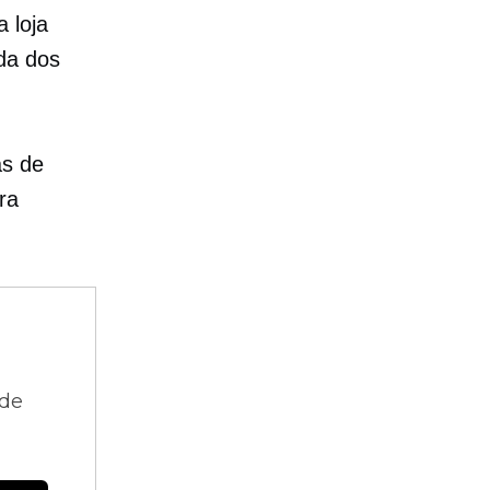
 loja
da dos
as de
ra
 de