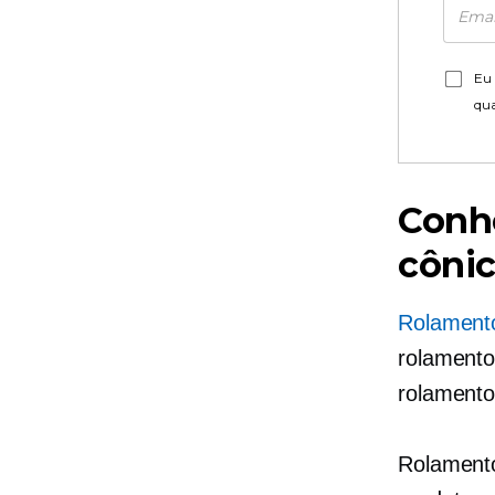
Eu 
qu
Conhe
côni
Rolamento
rolamento
rolamento
Rolamento