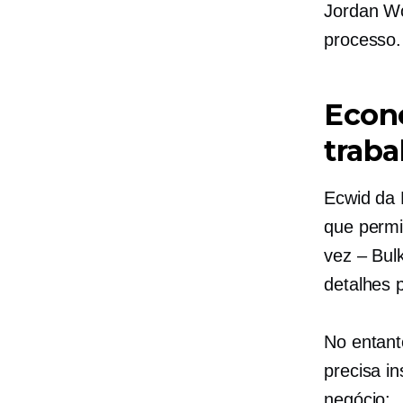
Jordan Wo
processo.
Econ
traba
Ecwid da
que permi
vez – Bul
detalhes 
No entant
precisa in
negócio: