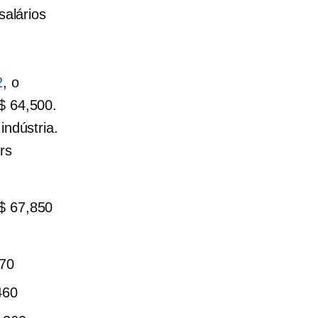
salários
2
, o
$ 64,500.
indústria.
rs
S$ 67,850
070
460