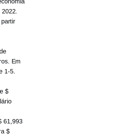
 economia
e 2022.
partir
 de
eros. Em
de
1-5.
e $
ário
$ 61,993
ra $