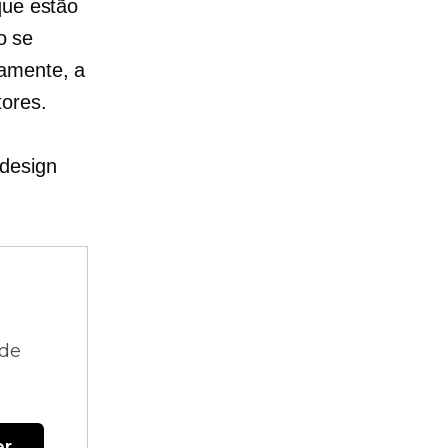
que estão
o se
camente, a
tores.
 design
 de
er