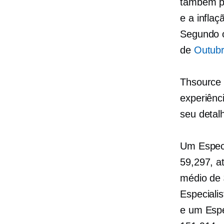
também po
e a infla
Segundo o 
de
Outubr
Thsource 
experiênc
seu detal
Um Especi
59,297, a
médio de
Especiali
e um Espe