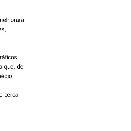
melhorará
es,
ráficos
ca que, de
médio
de cerca