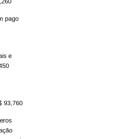
1,260
m pago
ais e
,450
$ 93,760
eros
cação