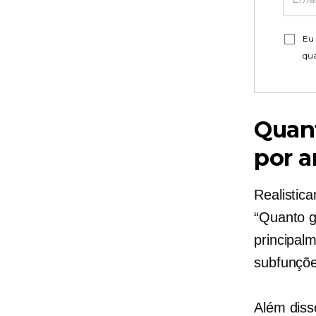
Eu 
qu
Quant
por 
Realistic
“Quanto g
principal
subfunçõ
Além diss