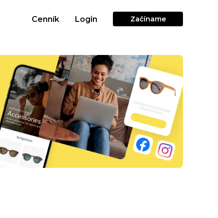
Cenník
Login
Začíname