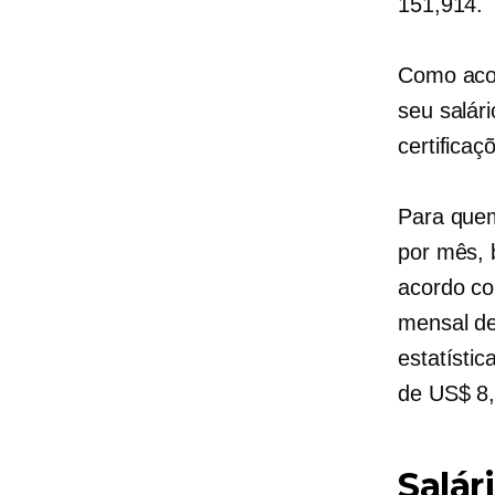
151,914.
Como acon
seu salár
certificaç
Para quem
por mês, 
acordo co
mensal de
estatístic
de US$ 8,
Salár