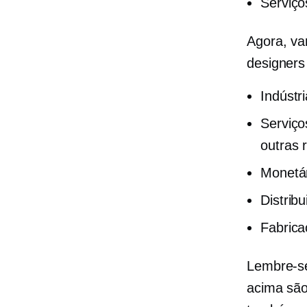
Serviços
Agora, va
designers
Indústr
Serviço
outras 
Monetá
Distrib
Fabrica
Lembre-s
acima são