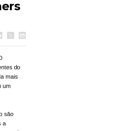
ers
O
entes do
da mais
u um
o são
s a