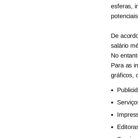
esferas, i
potenciais
De acord
salário m
No entanto
Para as i
gráficos, 
Publici
Serviço
Impress
Editoras