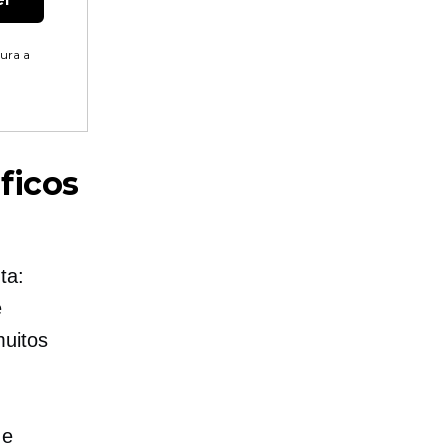
tura a
ficos
ta:
e
muitos
 e