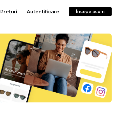
Prețuri
Autentificare
Începe acum