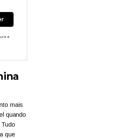
er
tura a
mina
nto mais
vel quando
. Tudo
na que