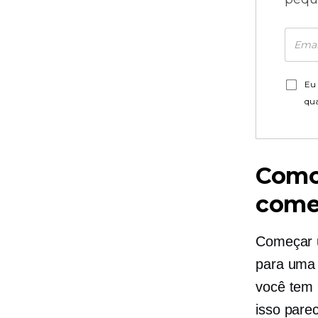
Eu 
qu
Com
come
Começar u
para uma 
você tem 
isso pare