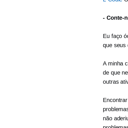
-
Conte-n
Eu faço ó
que seus 
A minha c
de que ne
outras ati
Encontrar
problemas
não aderi
problemas