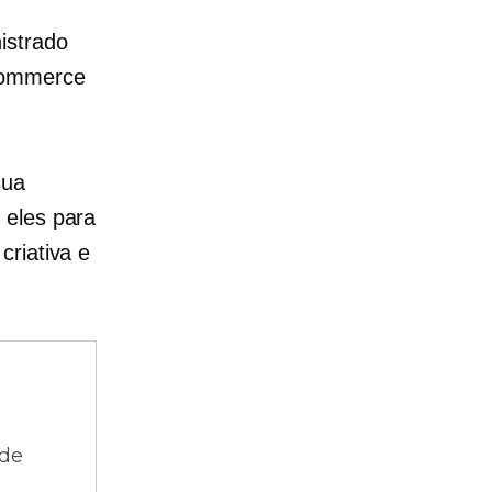
istrado
-commerce
sua
 eles para
criativa e
 de