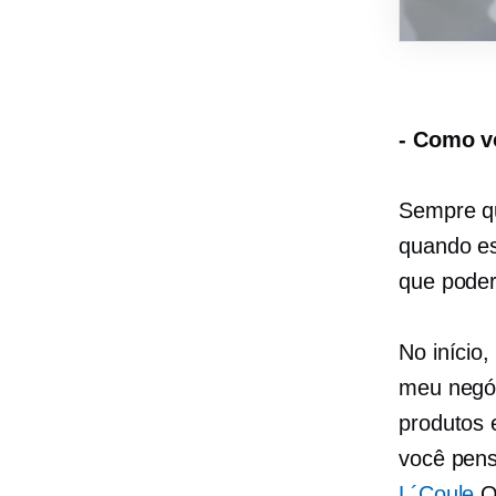
-
Como vo
Sempre qu
quando es
que poder
No início,
meu negóc
produtos 
você pens
L´Coule
O