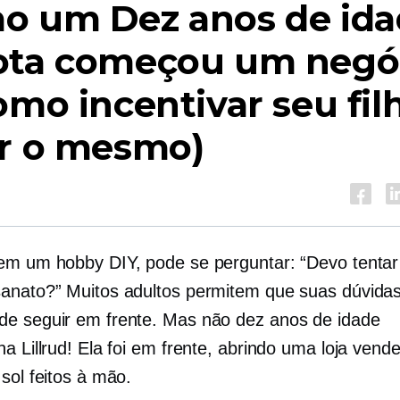
mo um
Dez anos de id
ota começou um negó
omo incentivar seu fil
er o mesmo)
em um hobby DIY, pode se perguntar: “Devo tentar
anato?” Muitos adultos permitem que suas dúvida
de seguir em frente. Mas não
dez anos de idade
na Lillrud! Ela foi em frente, abrindo uma loja ven
sol feitos à mão.