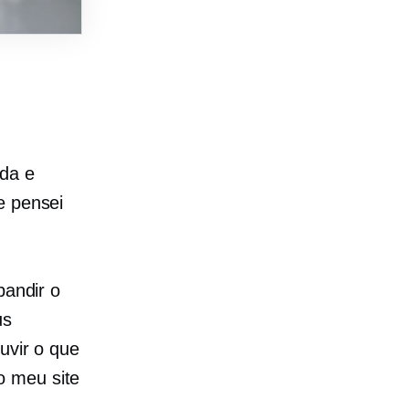
da e
e pensei
pandir o
us
uvir o que
o meu site