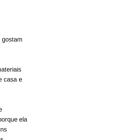
m
gostam
ateriais
e casa e
e
porque ela
uns
as