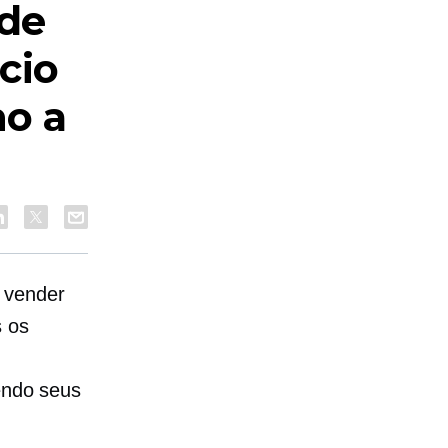
ade
cio
ho a
 vender
s os
dendo seus