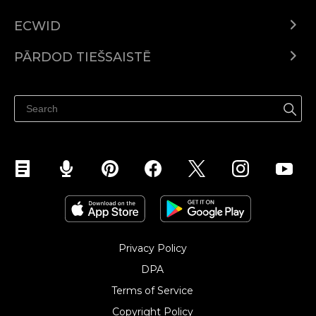
ECWID
Ecwid.com
PĀRDOD TIEŠSAISTĒ
Izcenojumi
Pārdod visur
Palīdzības centrs
Pārdod Facebook
Pārdod Instagram
Privacy Policy
DPA
Terms of Service
Copyright Policy‎