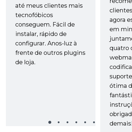
recome
até meus clientes mais
cliente
tecnofóbicos
agora e
conseguem. Fácil de
em minh
instalar, rápido de
juntam
configurar. Anos-luz à
quatro 
frente de outros plugins
webmas
de loja.
codific
suporte 
ótima 
fantást
instruç
obrigad
demais