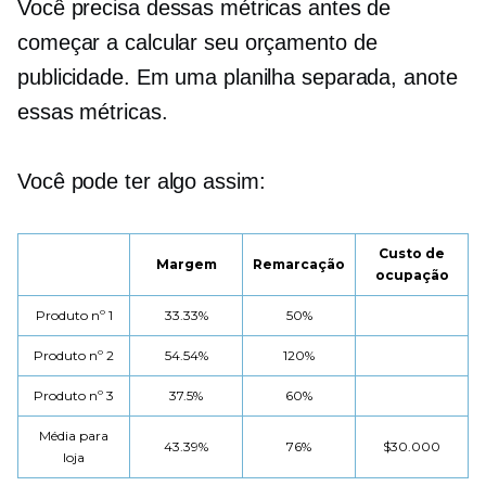
Você precisa dessas métricas antes de
começar a calcular seu orçamento de
publicidade. Em uma planilha separada, anote
essas métricas.
Você pode ter algo assim:
Custo de
Margem
Remarcação
ocupação
Produto nº 1
33.33%
50%
Produto nº 2
54.54%
120%
Produto nº 3
37.5%
60%
Média para
43.39%
76%
$30.000
loja