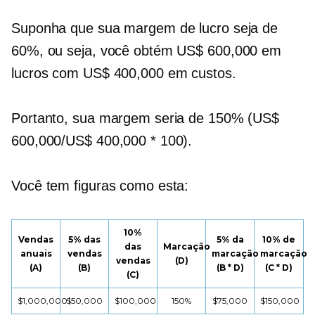
Suponha que sua margem de lucro seja de
60%, ou seja, você obtém US$ 600,000 em
lucros com US$ 400,000 em custos.
Portanto, sua margem seria de 150% (US$
600,000/US$ 400,000 * 100).
Você tem figuras como esta:
10%
Vendas
5% das
5% da
10% de
das
Marcação
anuais
vendas
marcação
marcação
vendas
(D)
(A)
(B)
(B * D)
(C * D)
(C)
$1,000,000
$50,000
$100,000
150%
$75,000
$150,000