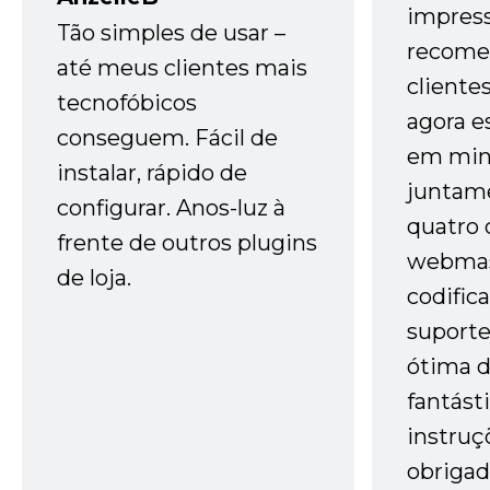
impres
Tão simples de usar –
recome
até meus clientes mais
cliente
tecnofóbicos
agora e
conseguem. Fácil de
em minh
instalar, rápido de
juntam
configurar. Anos-luz à
quatro 
frente de outros plugins
webmas
de loja.
codific
suporte 
ótima 
fantást
instruç
obrigad