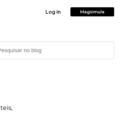
Log in
Magsimula
teis,