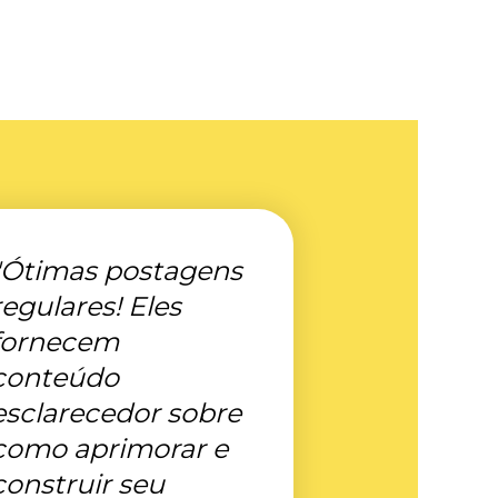
"Ótimas postagens
regulares! Eles
fornecem
conteúdo
esclarecedor sobre
como aprimorar e
construir seu