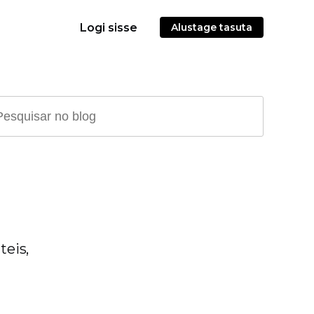
Logi sisse
Alustage tasuta
teis,