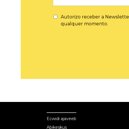
Autorizo ​​receber a Newslette
qualquer momento.
Ecwid
Ecwid
Ecwidi ajaveeb
Abikeskus