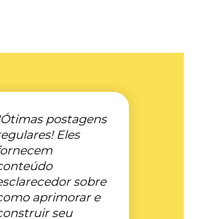
"Ótimas postagens
regulares! Eles
fornecem
conteúdo
esclarecedor sobre
como aprimorar e
construir seu