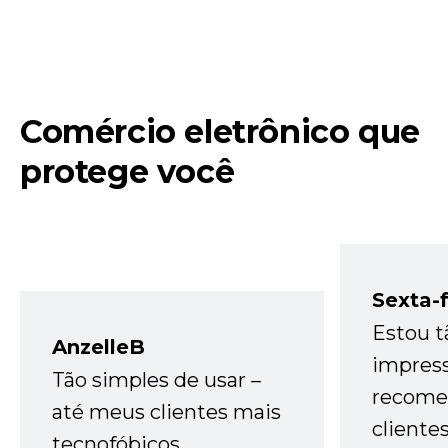
Comércio eletrônico que
protege você
Sexta-f
Estou t
AnzelleB
impres
Tão simples de usar –
recome
até meus clientes mais
cliente
tecnofóbicos