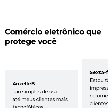
Comércio eletrônico que
protege você
Sexta-f
Estou t
AnzelleB
impres
Tão simples de usar –
recome
até meus clientes mais
cliente
tecnofóbicos