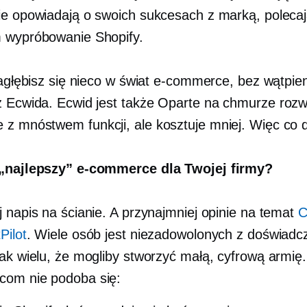
ie opowiadają o swoich sukcesach z marką, poleca
 wypróbowanie Shopify.
 zagłębisz się nieco w świat e-commerce, bez wątpie
z Ecwida. Ecwid jest także
Oparte na chmurze
rozw
z mnóstwem funkcji, ale kosztuje mniej. Więc co 
 „najlepszy” e-commerce dla Twojej firmy?
j napis na ścianie. A przynajmniej opinie na temat
C
Pilot
. Wiele osób jest niezadowolonych z doświadc
Tak wielu, że mogliby stworzyć małą, cyfrową armię.
com nie podoba się: