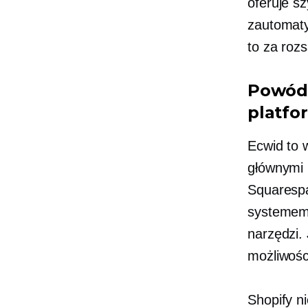
oferuje
sz
zautomaty
to za roz
Powód 
platfo
Ecwid to 
głównymi 
Squarespa
systemem 
narzędzi. 
możliwośc
Shopify n