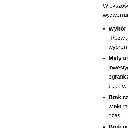
Większość
wyzwaniam
Wybór 
„Rozwią
wybrani
Mały
u
inwesty
ogranic
trudne.
Brak c
wiele m
czas.
Brak u