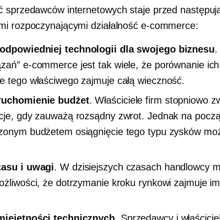
 sprzedawców internetowych staje przed następuj
i rozpoczynającymi działalność e-commerce:
odpowiedniej technologii dla swojego biznesu
.
zań” e-commerce jest tak wiele, że porównanie ich 
e tego właściwego zajmuje całą wieczność.
ruchomienie
budżet
. Właściciele firm stopniowo z
cje, gdy zauważą rozsądny zwrot. Jednak na począ
zonym budżetem osiągnięcie tego typu zysków mo
zasu i uwagi
. W dzisiejszych czasach handlowcy m
ożliwości, że dotrzymanie kroku rynkowi zajmuje im
miejętności technicznych
. Sprzedawcy i właścicie