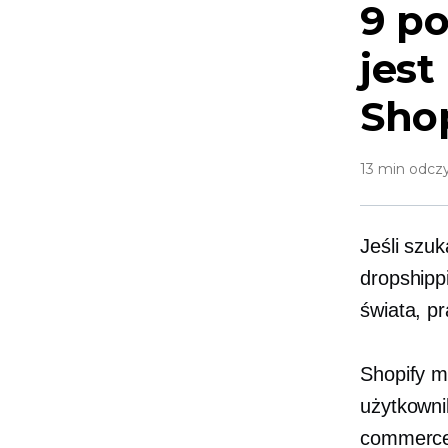
9 p
jest
Sho
13 min odcz
Jeśli szu
dropshipp
świata, p
Shopify m
użytkowni
commerce 