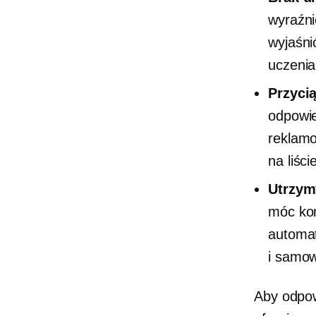
wyraźni
wyjaśni
uczenia
Przycią
odpowie
reklamo
na liści
Utrzy
móc ko
automat
i
samow
Aby odpow