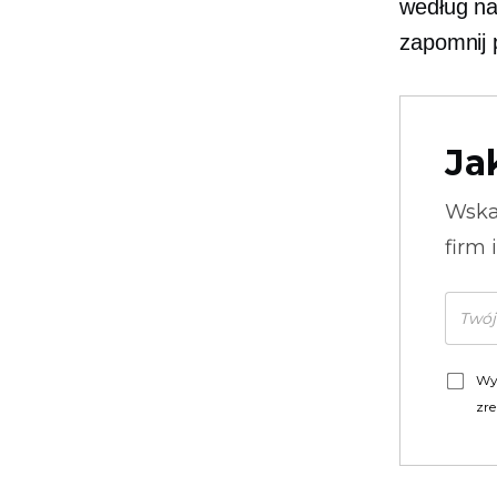
według na
zapomnij 
Ja
Wska
firm 
Wy
zre