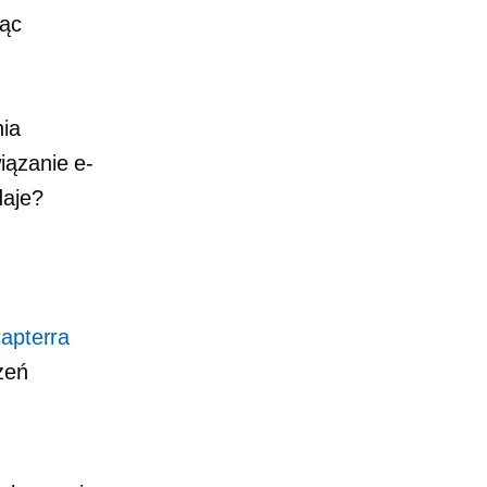
jąc
nia
iązanie e-
daje?
apterra
zeń