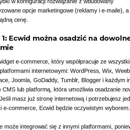
ybki w konfiguracji
rozwiązanie z
wbudowany
zowane opcje marketingowe (reklamy i e-maile), a
sądną cenę.
1: Ecwid można osadzić na dowolne
rmie
widget e-commerce, który współpracuje ze wszystk
platformami internetowymi: WordPress, Wix, Weeb
ce, Joomla, GoDaddy, Tumblr, Blogger i każdym 
CMS lub platformą, która umożliwia osadzanie n
Jeśli masz już stronę internetową i potrzebujesz je
i e-commerce, Ecwid będzie oczywistym wyborem
ie może integrować się z innymi platformami, poni