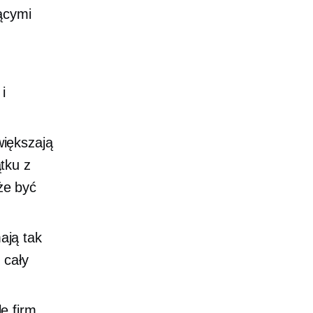
ącymi
i
większają
tku z
że być
ają tak
 cały
le firm