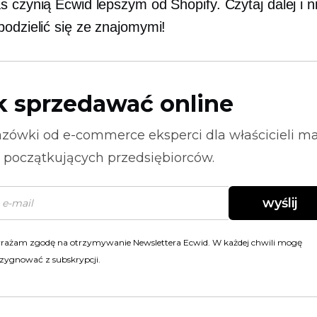
s czynią Ecwid lepszym od Shopify. Czytaj dalej i n
podzielić się ze znajomymi!
k sprzedawać online
zówki od
e-commerce
eksperci dla właścicieli m
i początkujących przedsiębiorców.
wyślij
rażam zgodę na otrzymywanie Newslettera Ecwid. W każdej chwili mogę
zygnować z subskrypcji.