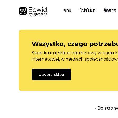
ขาย
โปรโมต
จัดการ
Wszystko, czego potrzebu
Skonfiguruj sklep internetowy w ciągu k
internetowej, w mediach społecznościow
Utwórz sklep
‹ Do stron