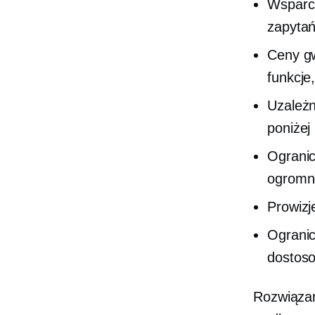
Wsparci
zapytań
Ceny gw
funkcje,
Uzależn
poniżej
Ogranic
ogromne
Prowizj
Ogranic
dostoso
Rozwiązan