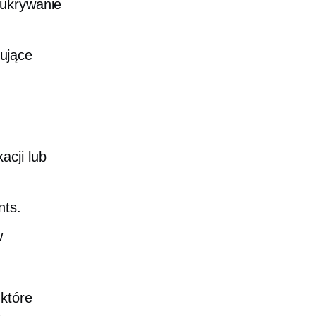
 ukrywanie
ujące
acji lub
nts.
w
które