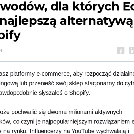
owodów, dla których E
 najlepszą alternatywą
pify
yt
kasz platformy e-commerce, aby rozpocząć działaln
ingową lub przenieść swój sklep stacjonarny do cy
rawdopodobnie słyszałeś o Shopify.
oże pochwalić się dwoma milionami aktywnych
ków, co czyni je najpopularniejszym rozwiązaniem 
na rynku. Influencerzy na YouTube wychwalają i