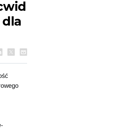
cwid
 dla
ość
frowego
e-