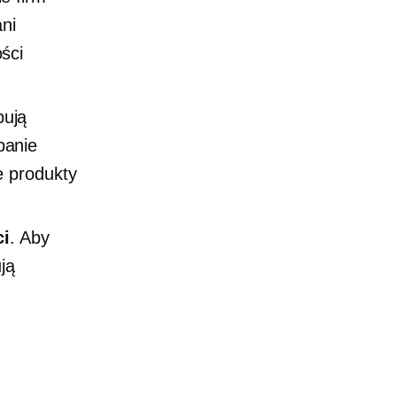
ani
ści
bują
panie
e produkty
ci
. Aby
ją