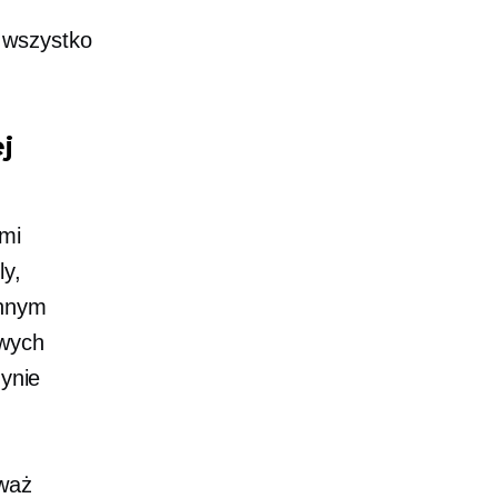
 wszystko
j
imi
ly,
innym
owych
dynie
.
eważ