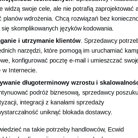
e widzą swoje cele, ale nie potrafią zaprojektować 
ć planów wdrożenia. Chcą rozwiązań bez konieczno
 się skomplikowanych języków kodowania.
ganie i utrzymanie klientów
. Sprzedawcy potrze
dnich narzędzi, które pomogą im uruchamiać kam
we, konfigurować pocztę e-mail i umieszczać swoj
e w Internecie.
mywanie
długoterminowy
wzrostu i skalowalnoś
ntynuować podróż biznesową, sprzedawcy poszuku
yzacji, integracji z kanałami sprzedaży
ystarczalność
uniknąć
blokada dostawcy.
iedzieć na takie potrzeby handlowców, Ecwid