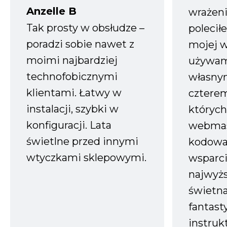
Anzelle B
wrażeni
Tak prosty w obsłudze –
polecił
poradzi sobie nawet z
mojej w
moimi najbardziej
używam
technofobicznymi
własnym
klientami. Łatwy w
czterem
instalacji, szybki w
których
konfiguracji. Lata
webmas
świetlne przed innymi
kodowa
wtyczkami sklepowymi.
wsparci
najwyż
świetn
fantast
instruk