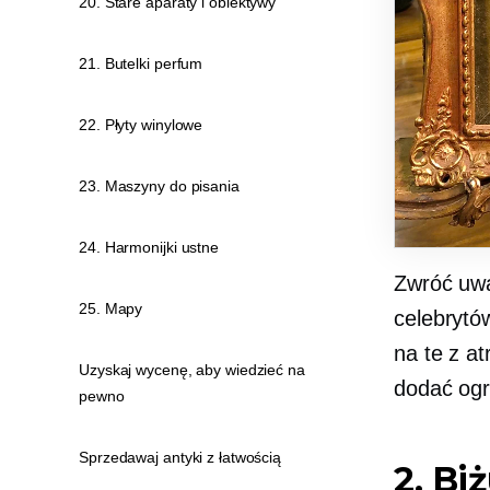
20. Stare aparaty i obiektywy
21. Butelki perfum
22. Płyty winylowe
23. Maszyny do pisania
24. Harmonijki ustne
Zwróć uwa
25. Mapy
celebrytów
na te z a
Uzyskaj wycenę, aby wiedzieć na
dodać og
pewno
Sprzedawaj antyki z łatwością
2. Bi