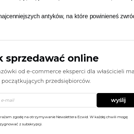
 najcenniejszych antyków, na które powinieneś zwró
k sprzedawać online
zówki od
e-commerce
eksperci dla właścicieli m
i początkujących przedsiębiorców.
wyślij
rażam zgodę na otrzymywanie Newslettera Ecwid. W każdej chwili mogę
zygnować z subskrypcji.