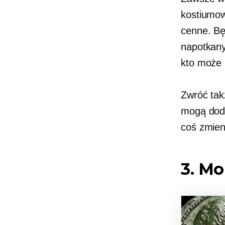
kostiumow
cenne. Bę
napotkany
kto może 
Zwróć tak
mogą dod
coś zmien
3. M