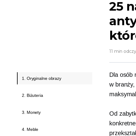
25 n
anty
któr
11 min odczy
Dla osób
1. Oryginalne obrazy
w branży,
maksymaliz
2. Biżuteria
3. Monety
Od zabytk
konkretne
4. Meble
przekszta