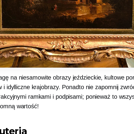
gę na niesamowite obrazy jeździeckie, kultowe por
 i idylliczne krajobrazy. Ponadto nie zapomnij zwró
trakcyjnymi ramkami i podpisami; ponieważ to wsz
romną wartość!
żuteria