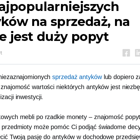
ajpopularniejszych
ków na sprzedaż, na
e jest duży popyt
t
 niezaznajomionych
sprzedaż antyków
lub dopiero 
 znajomość wartości niektórych antyków jest niezb
acji inwestycji.
owych mebli po rzadkie monety – znajomość popy
 przedmioty może pomóc Ci podjąć świadome decyz
łcić Twoją pasję do antyków w dochodowe przedsię