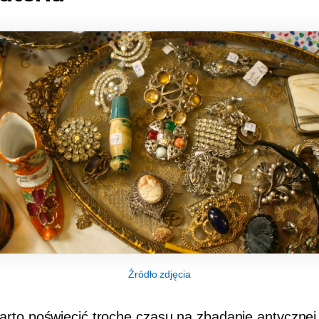
Źródło zdjęcia
rto poświęcić trochę czasu na zbadanie antycznej b