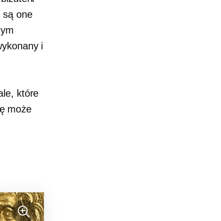
o są one
dym
wykonany i
le, które
ę może