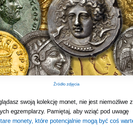
Źródło zdjęcia
glądasz swoją kolekcję monet, nie jest niemożliwe z
nych egzemplarzy. Pamiętaj, aby wziąć pod uwagę
stare monety, które potencjalnie mogą być coś wart