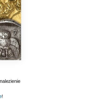
nalezienie
e
!