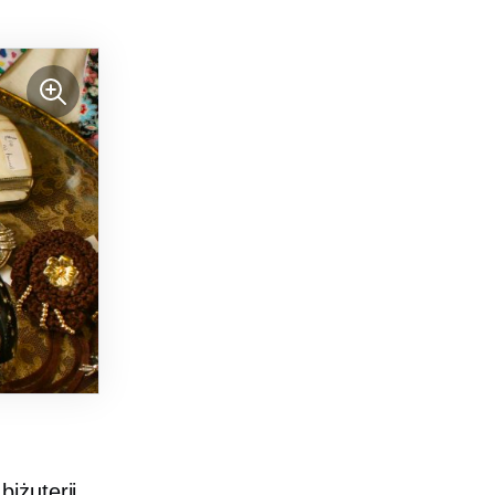
iżuterii