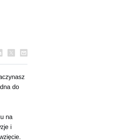
zaczynasz
ędna do
tu na
je i
wzięcie.