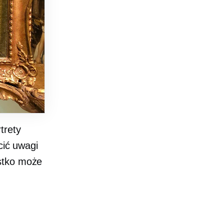
trety
cić uwagi
ystko może