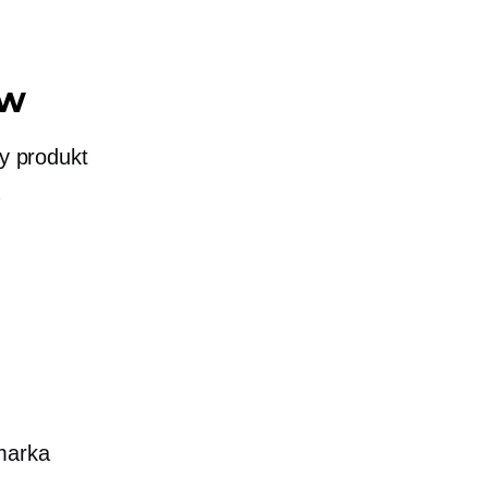
ów
by produkt
marka