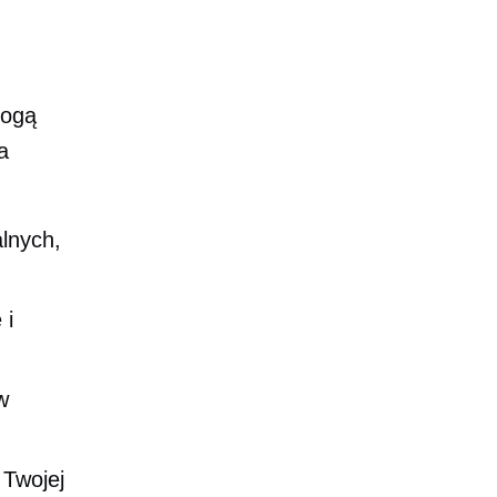
mogą
a
alnych,
 i
w
 Twojej