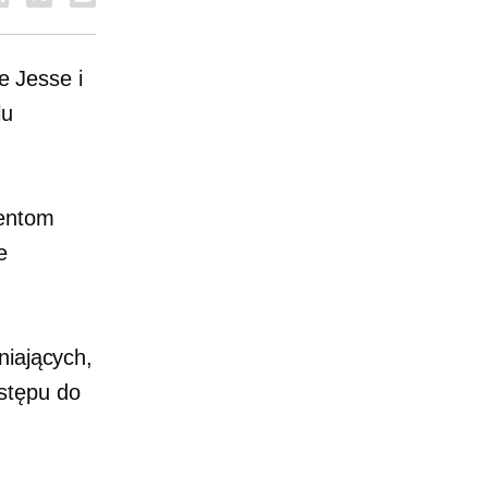
 Jesse i
lu
ientom
e
niających,
stępu do