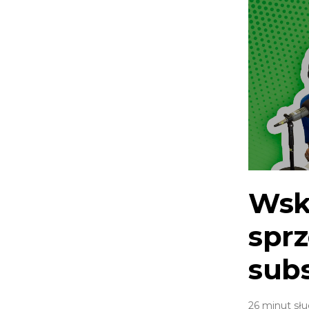
Wsk
spr
subs
26 minut słu