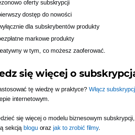
ezonowo
oferty subskrypcji
pierwszy dostęp do nowości
wyłącznie dla subskrybentów
produkty
bezpłatne markowe produkty
eatywny w tym, co możesz zaoferować.
dz się więcej o subskrypcj
astosować tę wiedzę w praktyce?
Włącz subskrypc
epie internetowym.
dzieć się więcej o modelu biznesowym subskrypcji
zą sekcją
blogu
oraz
jak to zrobić
filmy
.