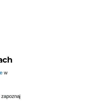
ach
je
w
, zapoznaj