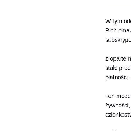
W tym od
Rich omaw
subskrypc
z
oparte n
stałe pro
płatności.
Ten model
żywności,
członkost