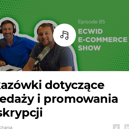
Słuchaj
azówki dotyczące
zedaży i promowania
krypcji
chania