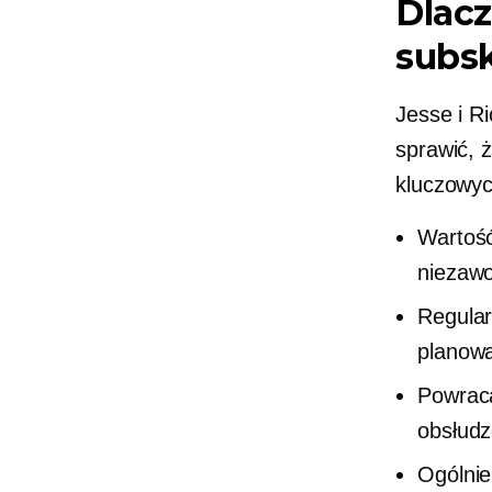
Dlac
subs
Jesse i Ri
sprawić, ż
kluczowy
Wartość
niezaw
Regular
planowa
Powraca
obsłudze
Ogólnie