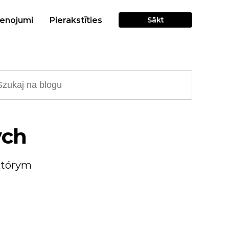
cenojumi
Pierakstīties
Sākt
ych
którym