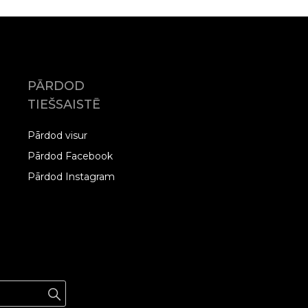
PĀRDOD
TIEŠSAISTĒ
Pārdod visur
Pārdod Facebook
Pārdod Instagram