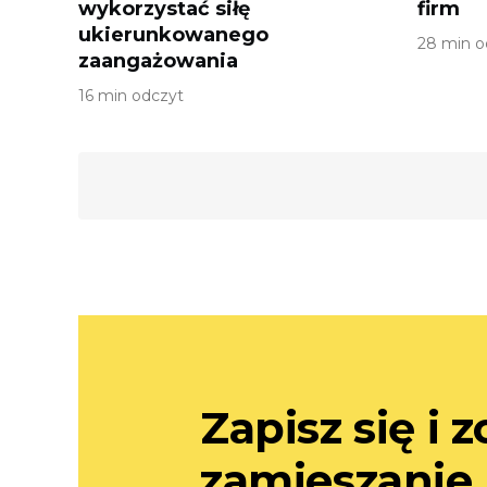
wykorzystać siłę
firm
ukierunkowanego
28 min o
zaangażowania
16 min odczyt
Zapisz się i 
zamieszanie