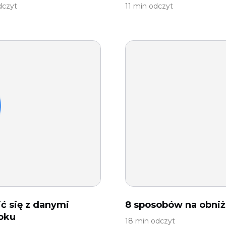
dczyt
11 min odczyt
ć się z danymi
8 sposobów na obni
oku
18 min odczyt