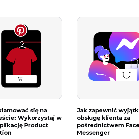
klamować się na
Jak zapewnić wyjąt
eście: Wykorzystaj w
obsługę klienta za
aplikację Product
pośrednictwem Fac
ation
Messenger