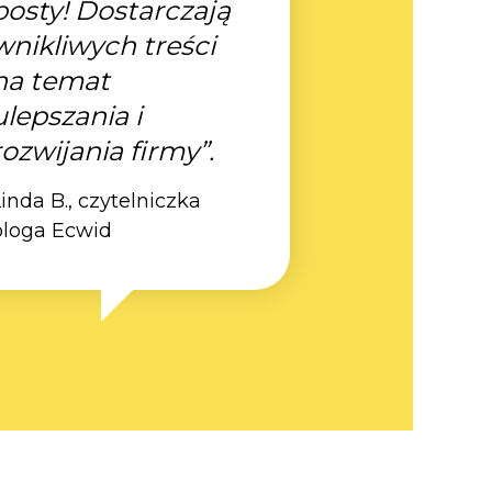
posty! Dostarczają
wnikliwych treści
na temat
ulepszania i
rozwijania firmy”.
inda B., czytelniczka
bloga Ecwid