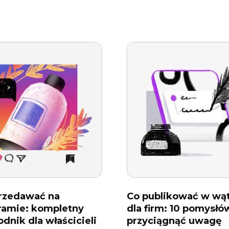
rzedawać na
Co publikować w wą
ramie: kompletny
dla firm: 10 pomysłów
dnik dla właścicieli
przyciągnąć uwagę