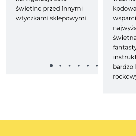
świetlne przed innymi
kodowa
wtyczkami sklepowymi.
wsparci
najwyż
świetn
fantast
instruk
bardzo 
rockow