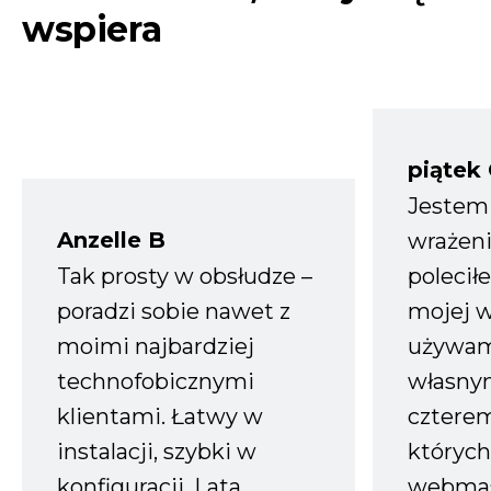
wspiera
piątek
Jestem
Anzelle B
wrażeni
Tak prosty w obsłudze –
polecił
poradzi sobie nawet z
mojej w
moimi najbardziej
używam
technofobicznymi
własnym
klientami. Łatwy w
czterem
instalacji, szybki w
których
konfiguracji. Lata
webmas