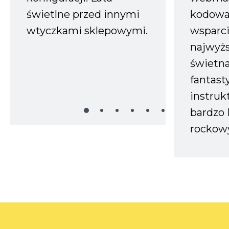
świetlne przed innymi
kodowa
wtyczkami sklepowymi.
wsparci
najwyż
świetn
fantast
instruk
bardzo 
rockow