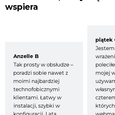
wspiera
piątek
Jestem
Anzelle B
wrażeni
Tak prosty w obsłudze –
polecił
poradzi sobie nawet z
mojej w
moimi najbardziej
używam
technofobicznymi
własnym
klientami. Łatwy w
czterem
instalacji, szybki w
których
konfiguracji. Lata
webmas