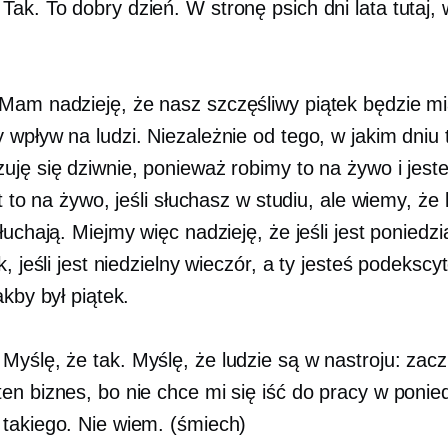
Tak. To dobry dzień. W stronę psich dni lata tutaj,
Mam nadzieję, że nasz szczęśliwy piątek będzie mi
wpływ na ludzi. Niezależnie od tego, w jakim dniu t
uję się dziwnie, ponieważ robimy to na żywo i jeste
st to na żywo, jeśli słuchasz w studiu, ale wiemy, że l
łuchają. Miejmy więc nadzieję, że jeśli jest poniedzia
k, jeśli jest niedzielny wieczór, a ty jesteś podekscy
akby był piątek.
Myślę, że tak. Myślę, że ludzie są w nastroju: zac
en biznes, bo nie chce mi się iść do pracy w ponied
takiego. Nie wiem. (śmiech)