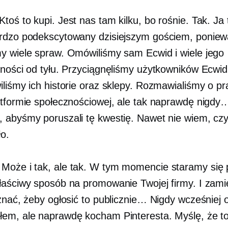
Ktoś to kupi. Jest nas tam kilku, bo rośnie. Tak. Ja 
rdzo podekscytowany dzisiejszym gościem, ponie
y wiele spraw. Omówiliśmy sam Ecwid i wiele jego
lności od tyłu. Przyciągnęliśmy użytkowników Ecwid 
iliśmy ich historie oraz sklepy. Rozmawialiśmy o pr
atformie społecznościowej, ale tak naprawdę nigdy
 abyśmy poruszali tę kwestię. Nawet nie wiem, czy
ło.
Może i tak, ale tak. W tym momencie staramy się
łaściwy sposób na promowanie Twojej firmy. I zami
yznać, żeby ogłosić to publicznie… Nigdy wcześniej 
em, ale naprawdę kocham Pinteresta. Myślę, że to