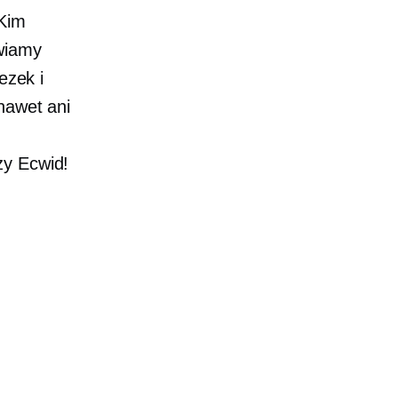
 Kim
awiamy
ezek i
nawet ani
zy Ecwid!