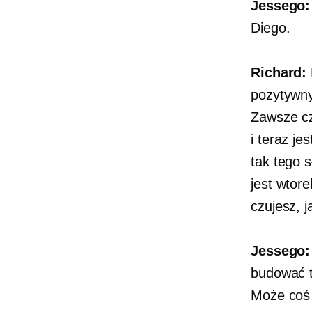
Jessego:
Diego.
Richard:
pozytywny 
Zawsze cz
i teraz je
tak tego s
jest wtore
czujesz, j
Jessego:
budować t
Może coś 