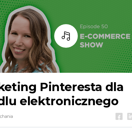
Słuchaj
eting Pinteresta dla
dlu elektronicznego
chania