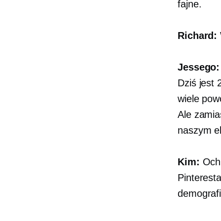
fajne.
Richard:
Jessego:
Dziś jest 
wiele powo
Ale zamia
naszym ek
Kim:
Och,
Pinterest
demografi