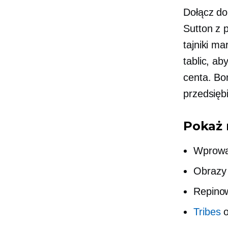
Dołącz do
Sutton z 
tajniki ma
tablic, a
centa. Bon
przedsięb
Pokaż 
Wprowad
Obrazy 
Repinow
Tribes
o