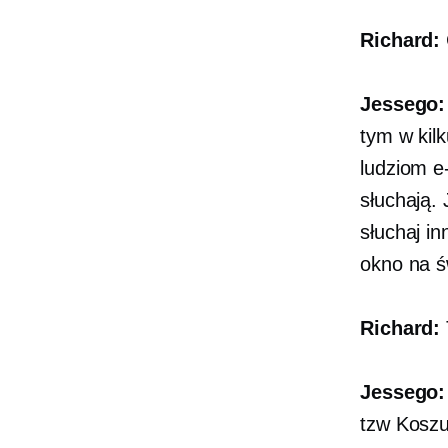
Richard:
Jessego:
tym w kil
ludziom
e
słuchają. 
słuchaj i
okno na ś
Richard:
Jessego:
tzw
Koszu