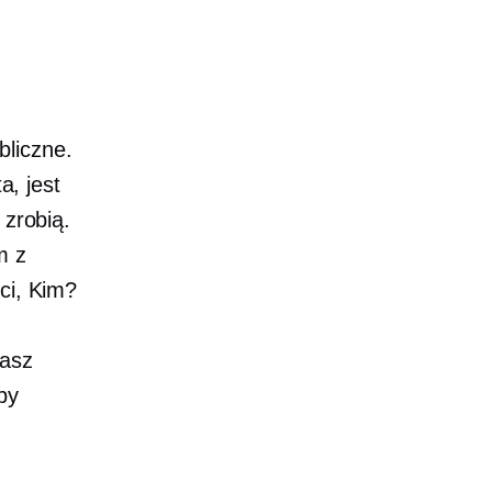
bliczne.
a, jest
 zrobią.
m z
ci, Kim?
hasz
py