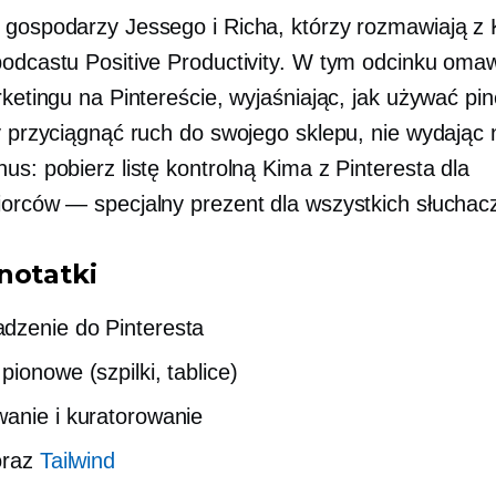
 gospodarzy Jessego i Richa, którzy rozmawiają z
podcastu Positive Productivity. W tym odcinku om
rketingu na Pintereście, wyjaśniając, jak używać pin
by przyciągnąć ruch do swojego sklepu, nie wydając 
us: pobierz listę kontrolną Kima z Pinteresta dla
iorców — specjalny prezent dla wszystkich słuchac
notatki
zenie do Pinteresta
pionowe (szpilki, tablice)
anie i kuratorowanie
raz
Tailwind