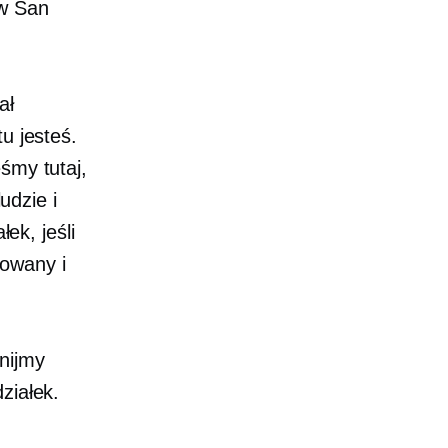
 w San
ał
u jesteś.
śmy tutaj,
udzie i
łek, jeśli
towany i
znijmy
ziałek.