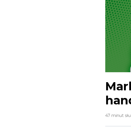
Mark
han
47 minut słu