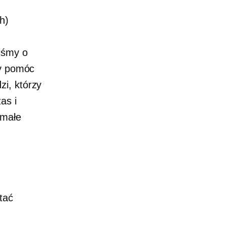
h)
liśmy o
by pomóc
zi, którzy
as i
 małe
tać