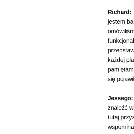
Richard:
jestem ba
omówiliśm
funkcjona
przedstaw
każdej pl
pamiętam,
się pojawi
Jessego:
znaleźć w
tutaj prz
wspominał