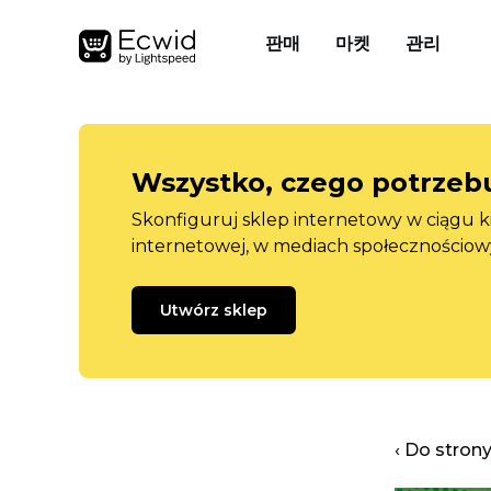
판매
마켓
관리
Wszystko, czego potrzebu
Skonfiguruj sklep internetowy w ciągu k
internetowej, w mediach społecznościow
Utwórz sklep
‹ Do stron