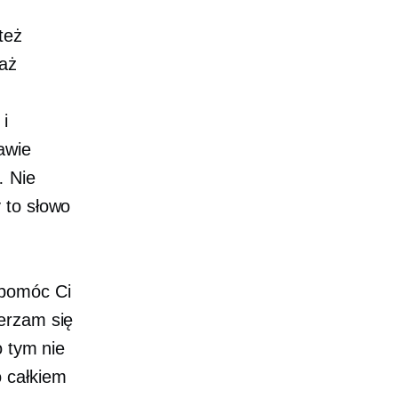
też
waż
i
awie
… Nie
 to słowo
 pomóc Ci
erzam się
o tym nie
 całkiem